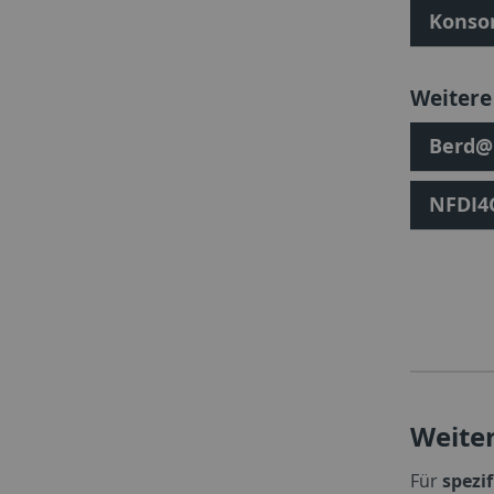
Konso
Weitere
Berd@
NFDI4
Weite
Für
spezi