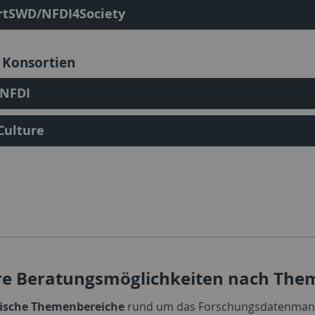
rtSWD/NFDI4Society
 Konsortien
NFDI
Culture
re Beratungsmöglichkeiten nach The
fische Themenbereiche
rund um das Forschungsdatenman