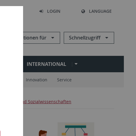
SEARCH
LOGIN
LANGUAGE
Informationen für
Schnellzugriff
N
INTERNATIONAL
spartner
Innovation
Service
 Geistes- und Sozialwissenschaften
 für