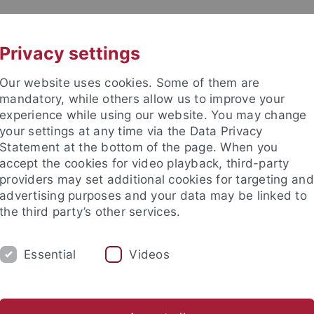
UNI A-Z
KONTAKT
Privacy settings
Our website uses cookies. Some of them are
mandatory, while others allow us to improve your
experience while using our website. You may change
your settings at any time via the Data Privacy
TUDIUM
Statement at the bottom of the page. When you
FORSCHUNG
EINRICHTUNGE
accept the cookies for video playback, third-party
providers may set additional cookies for targeting and
Zentren und Institute
Nachwuchsförderung
Kooperation
advertising purposes and your data may be linked to
the third party’s other services.
sinfrastruktur
Forschungsdatenmanagement (FDM)
FDM für
Essential
Videos
chungsdatenmanagement (FDM)