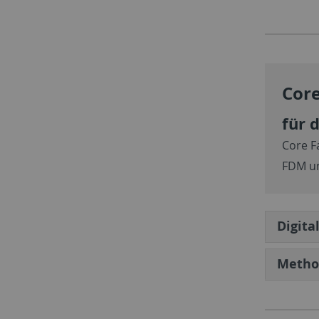
Core
für 
Core F
FDM un
Digita
Metho