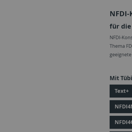
NFDI-
für di
NFDI-Kons
Thema FD
geeignete
Mit Tüb
Text+
NFDI4
NFDI4