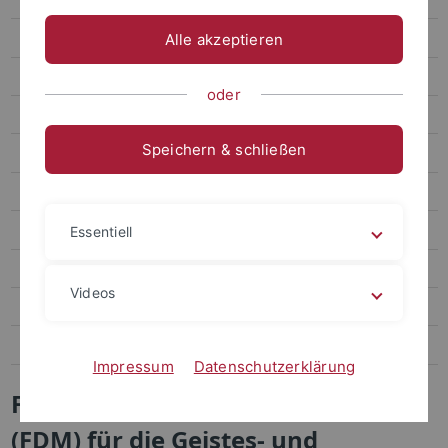
FDM Einrichtungen, Initiativen & Services
Alle akzeptieren
NFDI - Nationale Forschungsdateninfrastruktur
oder
FDM für Geistes- und Sozialwissenschaften
Speichern & schließen
FDM für Naturwissenschaften
FDM für Lebenswissenschaften
Tübinger FDM Tage 2026
Essentiell
FDM Kurs für Postdocs & ProfessorInnen
Videos
FDM Kurs für DoktorandInnen
FAQ zum Thema FDM
Impressum
Datenschutzerklärung
Forschungsdatenmanagement
(FDM) für die Geistes- und