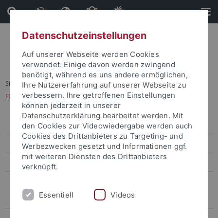
Direkt
Direkt
zum
zur
Inhalt
Fußleiste
Datenschutzeinstellungen
Auf unserer Webseite werden Cookies
verwendet. Einige davon werden zwingend
benötigt, während es uns andere ermöglichen,
Sie sind hier:
Startseite
...
Ihre Nutzererfahrung auf unserer Webseite zu
verbessern. Ihre getroffenen Einstellungen
FDM für Geistes- und Sozialwissenschaften
können jederzeit in unserer
Datenschutzerklärung bearbeitet werden. Mit
Digital Humanities Center
den Cookies zur Videowiedergabe werden auch
Cookies des Drittanbieters zu Targeting- und
LISA+
Werbezwecken gesetzt und Informationen ggf.
mit weiteren Diensten des Drittanbieters
Tübingen Structural Microscopy (TSM)
verknüpft.
Forschungsdatenmanagement (FDM)
Essentiell
Videos
Was ist FDM?
FDM bei der Antragstellung