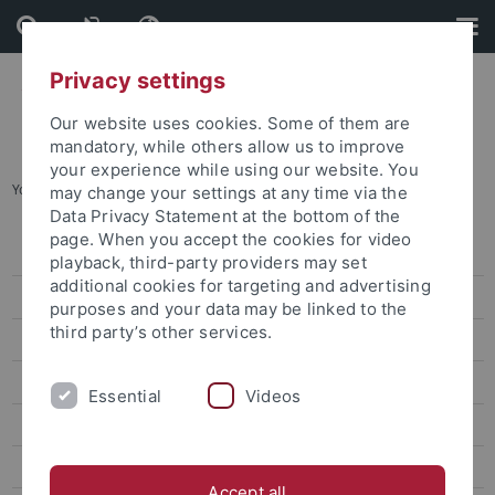
Skip
Skip
to
to
content
footer
Privacy settings
Our website uses cookies. Some of them are
mandatory, while others allow us to improve
your experience while using our website. You
You are here:
Startseite
...
Qualifikationsziele
may change your settings at any time via the
Data Privacy Statement at the bottom of the
page. When you accept the cookies for video
Veranstaltungen
playback, third-party providers may set
additional cookies for targeting and advertising
Förderformate
purposes and your data may be linked to the
third party’s other services.
Generative KI in Lehre und Forschung
Digitale Lehre
Essential
Videos
Digitale Prüfungen
Teaching Excellence – Digital
Accept all