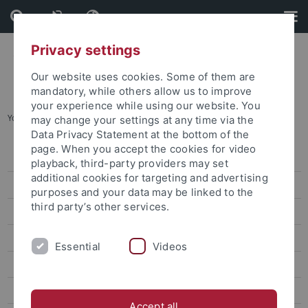
Skip
Skip
to
to
content
footer
Privacy settings
Our website uses cookies. Some of them are
mandatory, while others allow us to improve
your experience while using our website. You
You are here:
Startseite
...
Aktuelle Veranstaltungen
may change your settings at any time via the
Data Privacy Statement at the bottom of the
page. When you accept the cookies for video
Zentrale Studienberatung
playback, third-party providers may set
additional cookies for targeting and advertising
Angebote für Studieninteressierte
purposes and your data may be linked to the
third party’s other services.
Angebote für StudienanfängerInnen
Angebote für Studierende
Essential
Videos
Angebote für internationale Studierende
Angebote für Studierende mit Beeinträchtigung
Accept all