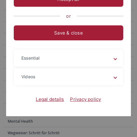
Counseling formats
Aktuelle Veranstaltungen
or
Downloads and links
Save & close
Team
Jahresbericht
Essential
Faculty Course Advisors
Counseling for international students
Videos
Teacher training degrees
Students with disabilities
Legal details
Privacy policy
Problems during your studies
Mental Health
Wegweiser: Schritt für Schritt