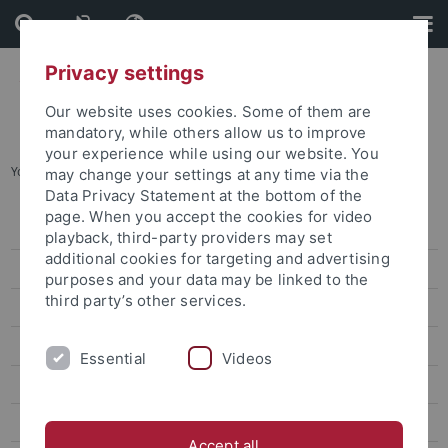
Skip
Skip
to
to
content
footer
Privacy settings
Our website uses cookies. Some of them are
mandatory, while others allow us to improve
your experience while using our website. You
You are here:
Home
...
Aktuelle Veranstaltungen
may change your settings at any time via the
Data Privacy Statement at the bottom of the
page. When you accept the cookies for video
Student Counseling Service
playback, third-party providers may set
additional cookies for targeting and advertising
Offers for future students
purposes and your data may be linked to the
third party’s other services.
Offers for new students
Offers for students
Essential
Videos
Offers for international students
Offers for students with a disability or (chronic) illness
Accept all