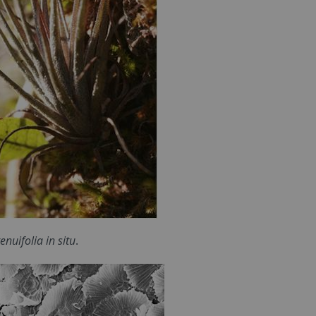
tenuifolia
in situ
.