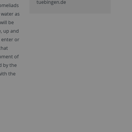
tuebingen.de
romeliads
 water as
will be
e, up and
 enter or
that
opment of
d by the
ith the