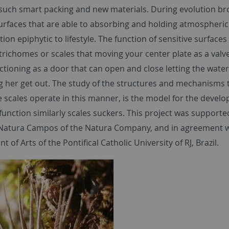
 such smart packing and new materials. During evolution b
urfaces that are able to absorbing and holding atmospheric
ion epiphytic to lifestyle. The function of sensitive surfaces 
trichomes or scales that moving your center plate as a valv
tioning as a door that can open and close letting the water
g her get out. The study of the structures and mechanisms 
e scales operate in this manner, is the model for the devel
unction similarly scales suckers. This project was supporte
atura Campos of the Natura Company, and in agreement w
 of Arts of the Pontifical Catholic University of RJ, Brazil.