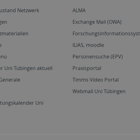
zustand Netzwerk
ALMA
gen
Exchange Mail (OWA)
zmaterialien
Forschungsinformationssyst
e
ILIAS, moodle
enü
Personensuche (EPV)
r Uni Tübingen aktuell
Praxisportal
Generale
Timms Video Portal
Webmail Uni Tübingen
ltungskalender Uni