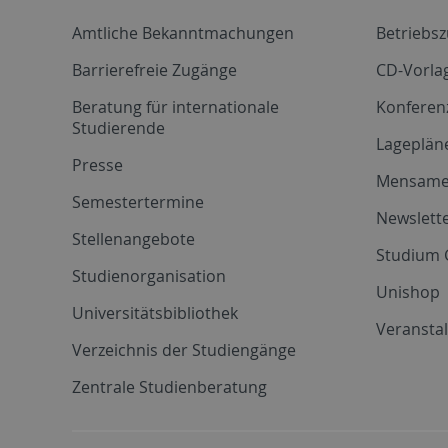
Amtliche Bekanntmachungen
Betriebs
Barrierefreie Zugänge
CD-Vorla
Beratung für internationale
Konferen
Studierende
Lageplän
Presse
Mensam
Semestertermine
Newslette
Stellenangebote
Studium 
Studienorganisation
Unishop
Universitätsbibliothek
Veransta
Verzeichnis der Studiengänge
Zentrale Studienberatung