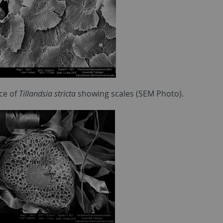
ce of
Tillandsia stricta
showing scales (SEM Photo).