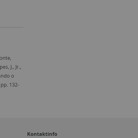
monte,
s, J., Jr.,
lando o
 pp. 132-
Kontaktinfo