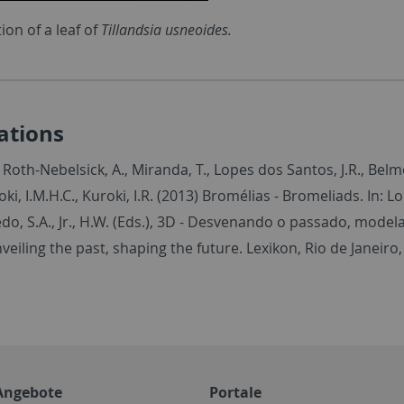
ion of a leaf of
Tillandsia usneoides.
ations
 Roth-Nebelsick, A., Miranda, T., Lopes dos Santos, J.R., Bel
oki, I.M.H.C., Kuroki, I.R. (2013) Bromélias - Bromeliads. In: Lope
edo, S.A., Jr., H.W. (Eds.), 3D - Desvenando o passado, mode
veiling the past, shaping the future. Lexikon, Rio de Janeiro,
Angebote
Portale