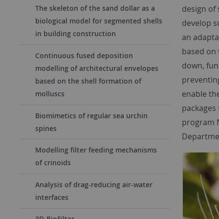
design of
The skeleton of the sand dollar as a
biological model for segmented shells
develop s
in building construction
an adaptat
based on 
Continuous fused deposition
down, func
modelling of architectural envelopes
preventin
based on the shell formation of
enable th
molluscs
packages f
Biomimetics of regular sea urchin
program N
spines
Department
Modelling filter feeding mechanisms
of crinoids
Analysis of drag-reducing air-water
interfaces
3D-BioFilter