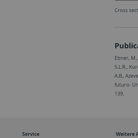
Cross sect
Public
Ebner, M.,
S.L.R., Kur
A.B., Azev
futuro- Un
139.
Service
Weitere 