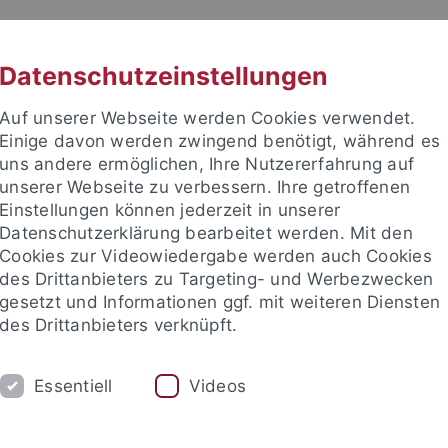
RACHE
UNI A-Z
KONTAKT
SUC
Datenschutzeinstellungen
Auf unserer Webseite werden Cookies verwendet.
Einige davon werden zwingend benötigt, während es
uns andere ermöglichen, Ihre Nutzererfahrung auf
unserer Webseite zu verbessern. Ihre getroffenen
senschaftskulturen
Einstellungen können jederzeit in unserer
Datenschutzerklärung bearbeitet werden. Mit den
Cookies zur Videowiedergabe werden auch Cookies
des Drittanbieters zu Targeting- und Werbezwecken
gesetzt und Informationen ggf. mit weiteren Diensten
NGEN
STUDIENKOLLEG
KOOPERATIO
des Drittanbieters verknüpft.
Essentiell
Videos
nd Institute
Tübinger Forum für Wissenschaftskulturen (TFW)