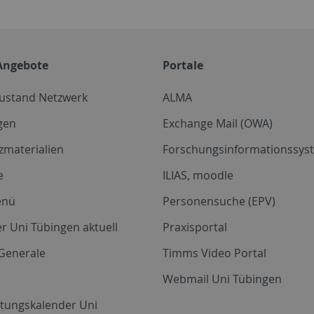
Angebote
Portale
zustand Netzwerk
ALMA
gen
Exchange Mail (OWA)
zmaterialien
Forschungsinformationssyst
e
ILIAS, moodle
enü
Personensuche (EPV)
r Uni Tübingen aktuell
Praxisportal
Generale
Timms Video Portal
Webmail Uni Tübingen
ltungskalender Uni