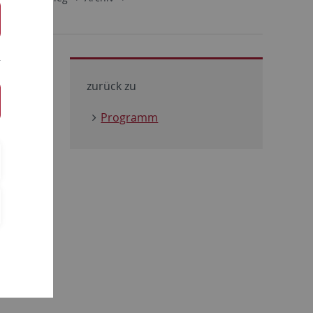
zurück zu
Programm
 active