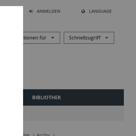
HEN
ANMELDEN
LANGUAGE
Informationen für
Schnellzugriff
NEN
BIBLIOTHEK
Studienkolleg
Archiv