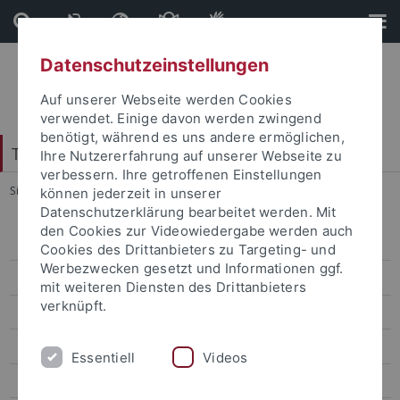
Direkt
Direkt
zum
zur
Inhalt
Fußleiste
Datenschutzeinstellungen
Auf unserer Webseite werden Cookies
verwendet. Einige davon werden zwingend
benötigt, während es uns andere ermöglichen,
Tübinger Forum für Wissenschaftskulturen
Ihre Nutzererfahrung auf unserer Webseite zu
verbessern. Ihre getroffenen Einstellungen
Sie sind hier:
Startseite
...
WESeminare
können jederzeit in unserer
Datenschutzerklärung bearbeitet werden. Mit
den Cookies zur Videowiedergabe werden auch
Studienkolleg 2006/2007
Cookies des Drittanbieters zu Targeting- und
Werbezwecken gesetzt und Informationen ggf.
Studienkolleg 2007/2008
mit weiteren Diensten des Drittanbieters
verknüpft.
Auftaktakademie
Kollegiaten
Essentiell
Videos
Programm