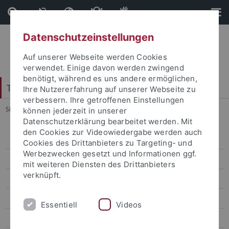
Direkt
Direkt
zum
zur
Inhalt
Fußleiste
Datenschutzeinstellungen
Auf unserer Webseite werden Cookies
verwendet. Einige davon werden zwingend
benötigt, während es uns andere ermöglichen,
Tübinger Forum für Wissenschaftskulturen
Ihre Nutzererfahrung auf unserer Webseite zu
verbessern. Ihre getroffenen Einstellungen
Sie sind hier:
Startseite
...
WESeminare
können jederzeit in unserer
Datenschutzerklärung bearbeitet werden. Mit
den Cookies zur Videowiedergabe werden auch
Studienkolleg 2006/2007
Cookies des Drittanbieters zu Targeting- und
Werbezwecken gesetzt und Informationen ggf.
Studienkolleg 2007/2008
mit weiteren Diensten des Drittanbieters
verknüpft.
Auftaktakademie
Kollegiaten
Essentiell
Videos
Programm