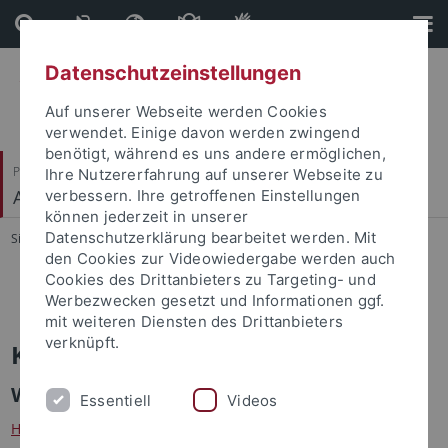
Direkt
Direkt
zum
zur
Inhalt
Fußleiste
Datenschutzeinstellungen
Auf unserer Webseite werden Cookies
verwendet. Einige davon werden zwingend
benötigt, während es uns andere ermöglichen,
Philosophische Fakultät
Ihre Nutzererfahrung auf unserer Webseite zu
Alte Geschichte
verbessern. Ihre getroffenen Einstellungen
können jederzeit in unserer
Datenschutzerklärung bearbeitet werden. Mit
Sie sind hier:
Startseite
...
Personen
den Cookies zur Videowiedergabe werden auch
Cookies des Drittanbieters zu Targeting- und
M. Schilling
Werbezwecken gesetzt und Informationen ggf.
mit weiteren Diensten des Drittanbieters
verknüpft.
Katharina Stadler
Wissenschaftliche Mitarbeiterin
Essentiell
Videos
Heidelberger Akademie der Wissenschaften