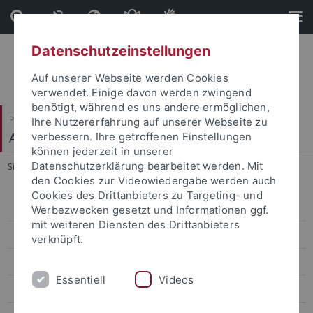
Direkt
Direkt
zum
zur
Inhalt
Fußleiste
Datenschutzeinstellungen
Auf unserer Webseite werden Cookies
verwendet. Einige davon werden zwingend
benötigt, während es uns andere ermöglichen,
Philosophische Fakultät
Ihre Nutzererfahrung auf unserer Webseite zu
Alte Geschichte
verbessern. Ihre getroffenen Einstellungen
können jederzeit in unserer
Datenschutzerklärung bearbeitet werden. Mit
Sie sind hier:
Startseite
...
Etruskische Zentralorte
den Cookies zur Videowiedergabe werden auch
Cookies des Drittanbieters zu Targeting- und
Gesellschaftliche Formierungsprozesse
Werbezwecken gesetzt und Informationen ggf.
mit weiteren Diensten des Drittanbieters
Osten und Westen 400-600 n.Chr.
verknüpft.
Ratgeber, Experten, Manipulatoren
Essentiell
Videos
Macht und Einfluss