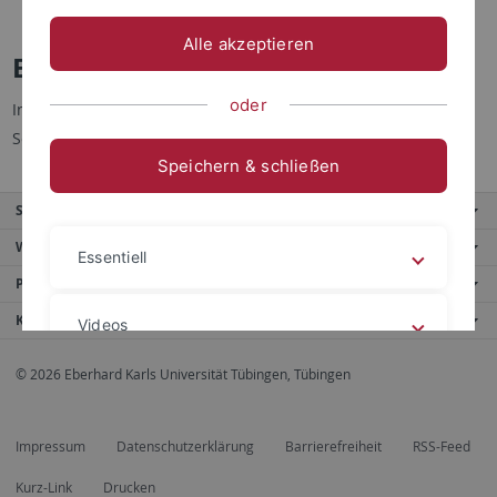
Etruskische Zentralorte
Alle akzeptieren
Etruskische Zentralorte
oder
Informationen zum Projekt finden Sie auf folgender externen
Seite:
Etruskische Zentralorte
Speichern & schließen
Service
Weitere Angebote
Essentiell
Portale
Kontaktinfo
Videos
© 2026 Eberhard Karls Universität Tübingen, Tübingen
Impressum
Datenschutzerklärung
Impressum
Datenschutzerklärung
Barrierefreiheit
RSS-Feed
Kurz-Link
Drucken