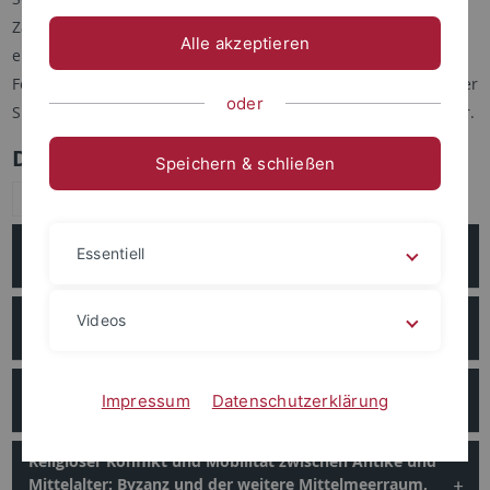
Zahlreiche Einzel- und Großprojekte sowie Teilprojekte in
Alle akzeptieren
epochenübergreifenden und interdisziplinären
Forschungsvorhaben und Verbünden beschäftigen sich mit der
oder
Spätantike bzw. und der Übergangsphase zum Frühmittelalter.
Drittmittelprojekte
Speichern & schließen
Alle ausklappen
Kolleg-Forschergruppe „Migration und Mobilität in
Essentiell
Spätantike und Frühmittelalter“
Land and loyalty. The politics of land in the later
Videos
Roman world
Historisch-philologischer Kommentar zur
Impressum
Datenschutzerklärung
'Weltchronik' des Johannes Malalas
Religiöser Konflikt und Mobilität zwischen Antike und
Mittelalter: Byzanz und der weitere Mittelmeerraum,