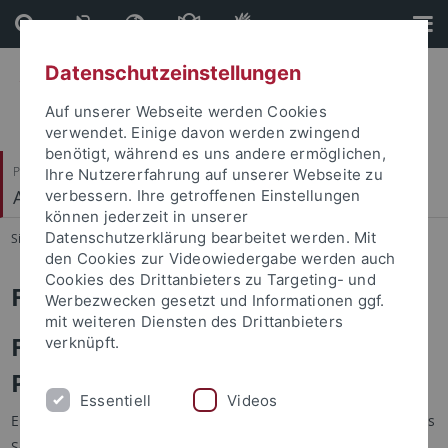
Direkt
Direkt
zum
zur
Inhalt
Fußleiste
Datenschutzeinstellungen
Auf unserer Webseite werden Cookies
verwendet. Einige davon werden zwingend
benötigt, während es uns andere ermöglichen,
Philosophische Fakultät
Ihre Nutzererfahrung auf unserer Webseite zu
Alte Geschichte
verbessern. Ihre getroffenen Einstellungen
können jederzeit in unserer
Datenschutzerklärung bearbeitet werden. Mit
Sie sind hier:
Startseite
...
Forschung
den Cookies zur Videowiedergabe werden auch
Cookies des Drittanbieters zu Targeting- und
Forschung
Werbezwecken gesetzt und Informationen ggf.
mit weiteren Diensten des Drittanbieters
Forschungschwerpunkte und
verknüpft.
Projekte
Essentiell
Videos
Ein besonderer Schwerpunkt der Forschung der Mitglieder des
Seminars für Alte Geschichte liegt in der
Spätantike
.