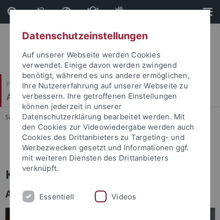
Direkt
Direkt
zum
zur
Inhalt
Fußleiste
Datenschutzeinstellungen
Auf unserer Webseite werden Cookies
verwendet. Einige davon werden zwingend
benötigt, während es uns andere ermöglichen,
Philosophische Fakultät
Ihre Nutzererfahrung auf unserer Webseite zu
Alte Geschichte
verbessern. Ihre getroffenen Einstellungen
können jederzeit in unserer
Datenschutzerklärung bearbeitet werden. Mit
Sie sind hier:
Startseite
...
Personen
den Cookies zur Videowiedergabe werden auch
Cookies des Drittanbieters zu Targeting- und
M. Schilling
Werbezwecken gesetzt und Informationen ggf.
mit weiteren Diensten des Drittanbieters
verknüpft.
Kamil Cyprian Choda
Akademischer Mitarbeiter
Essentiell
Videos