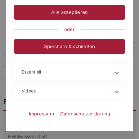
Aufbau und Inhalte
Alle akzeptieren
Berufsperspektiven
Studienprogramm, Module und Leistungspunkte
oder
Bewerbungsverfahren und Zulassungsvoraussetzungen
Speichern & schließen
Lehrende des Studiengangs
Studiengangsberatung
Essentiell
FAQ Masterarbeit MADRE
Public Activities
Videos
FAQ Masterarbeit MADRE
Impressum
Datenschutzerklärung
Plagiatserklärung
Formblatt für alle Studierenden am Institut für
Politikwissenschaft