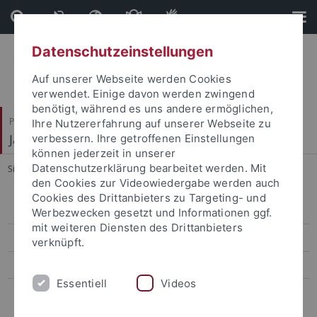
Direkt
Direkt
zum
zur
Inhalt
Fußleiste
Datenschutzeinstellungen
Auf unserer Webseite werden Cookies
verwendet. Einige davon werden zwingend
benötigt, während es uns andere ermöglichen,
Philosophische Fakultät
Ihre Nutzererfahrung auf unserer Webseite zu
Japanologie
verbessern. Ihre getroffenen Einstellungen
können jederzeit in unserer
Datenschutzerklärung bearbeitet werden. Mit
Sie sind hier:
Startseite
...
Arbeitskreis Japanische Religionen
den Cookies zur Videowiedergabe werden auch
Cookies des Drittanbieters zu Targeting- und
Über den AJR
Werbezwecken gesetzt und Informationen ggf.
mit weiteren Diensten des Drittanbieters
Symposien
verknüpft.
Publikationen des AJR
Essentiell
Videos
Abstracts des AJR 2006-2025