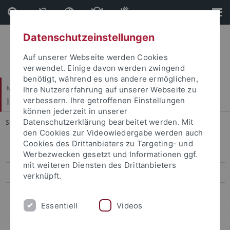
Direkt
Direkt
zum
zur
Inhalt
Fußleiste
Datenschutzeinstellungen
Auf unserer Webseite werden Cookies
verwendet. Einige davon werden zwingend
benötigt, während es uns andere ermöglichen,
Mathematisch-Naturwissenschaftliche Fakultät
Ihre Nutzererfahrung auf unserer Webseite zu
Institut für Evolution und Ökologie
verbessern. Ihre getroffenen Einstellungen
können jederzeit in unserer
Datenschutzerklärung bearbeitet werden. Mit
Sie sind hier:
Startseite
...
Initiative "Bunte Wiese"
den Cookies zur Videowiedergabe werden auch
Cookies des Drittanbieters zu Targeting- und
MitarbeiterInnen
Werbezwecken gesetzt und Informationen ggf.
mit weiteren Diensten des Drittanbieters
Forschung
verknüpft.
Lehre
Essentiell
Videos
Publikationen