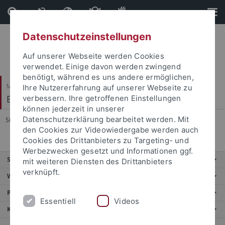
Direkt
Direkt
zum
zur
Inhalt
Fußleiste
Datenschutzeinstellungen
Auf unserer Webseite werden Cookies
verwendet. Einige davon werden zwingend
benötigt, während es uns andere ermöglichen,
Mathematisch-Naturwissenschaftliche Fakultät
Ihre Nutzererfahrung auf unserer Webseite zu
Experimentelle Kognitionswissenschaften
verbessern. Ihre getroffenen Einstellungen
können jederzeit in unserer
Datenschutzerklärung bearbeitet werden. Mit
Sie sind hier:
Startseite
...
Home
den Cookies zur Videowiedergabe werden auch
Cookies des Drittanbieters zu Targeting- und
Werbezwecken gesetzt und Informationen ggf.
Service
mit weiteren Diensten des Drittanbieters
verknüpft.
Weitere Angebote
Portale
Essentiell
Videos
Kontaktinfo