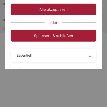
© 2026 Eberhard Karls Universität Tübingen, Tübingen
Alle akzeptieren
Impressum
Datenschutzerklärung
Barrierefreiheit
RSS-Feed
oder
Kurz-Link
Drucken
Speichern & schließen
Essentiell
Videos
Impressum
Datenschutzerklärung