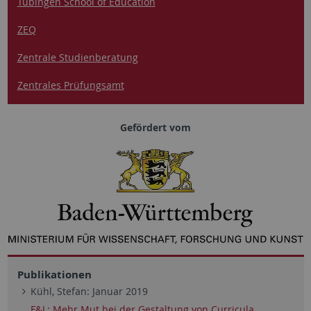
Tübingen School of Education
ZEQ
Zentrale Studienberatung
Zentrales Prüfungsamt
Gefördert vom
Publikationen
Kühl, Stefan: Januar 2019
F&L: Mehr Mut bei der Gestaltung von Curricula