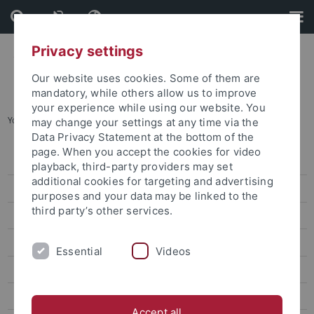
Skip
Skip
to
to
content
footer
Privacy settings
Our website uses cookies. Some of them are
mandatory, while others allow us to improve
your experience while using our website. You
You are here:
Startseite
...
Curriculum Designer
may change your settings at any time via the
Data Privacy Statement at the bottom of the
page. When you accept the cookies for video
Veranstaltungen
playback, third-party providers may set
additional cookies for targeting and advertising
Förderformate
purposes and your data may be linked to the
third party’s other services.
Generative KI in Lehre und Forschung
Digitale Lehre
Essential
Videos
Digitale Prüfungen
Teaching Excellence – Digital
Accept all