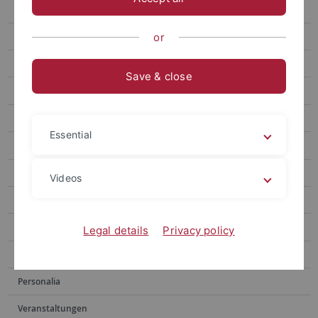
"Kunst entsteht aus etwas Ehrlichem"
Ökokrise in der Bronzezeit
or
Die Vermessung des Inntals
Save & close
Messbare Entspannung
Hören oder Lesen: Welchem Sinn sollten wir vertrauen?
Essential
Archiv
Publikationen
Videos
Social Media
Videos
Legal details
Privacy policy
Podcasts
Personalia
Veranstaltungen