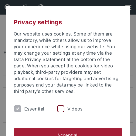
Skip
Skip
to
to
content
footer
Privacy settings
Our website uses cookies. Some of them are
mandatory, while others allow us to improve
your experience while using our website. You
You are here:
Startseite
...
Vom Wort zur Tat
may change your settings at any time via the
Data Privacy Statement at the bottom of the
page. When you accept the cookies for video
Pressemitteilungen
playback, third-party providers may set
additional cookies for targeting and advertising
attempto online
purposes and your data may be linked to the
third party’s other services.
Newsletter Uni Tübingen aktuell
Forschungsmagazin Attempto
Essential
Videos
Vom Wort zur Tat
Ein Leichtgewicht, das schwer zu fassen ist
Accept all