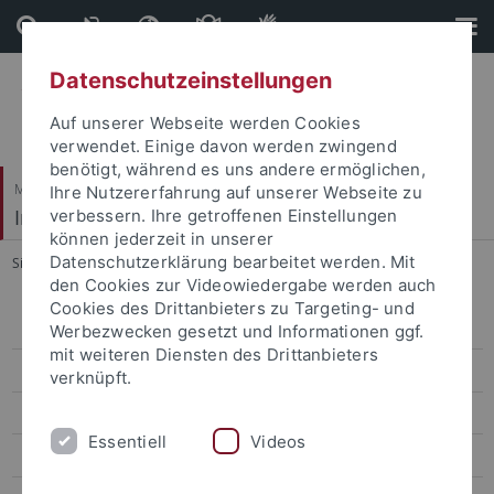
Direkt
Direkt
zum
zur
Inhalt
Fußleiste
Datenschutzeinstellungen
Auf unserer Webseite werden Cookies
verwendet. Einige davon werden zwingend
benötigt, während es uns andere ermöglichen,
Mathematisch-Naturwissenschaftliche Fakultät
Ihre Nutzererfahrung auf unserer Webseite zu
Institut für Anorganische Chemie
verbessern. Ihre getroffenen Einstellungen
können jederzeit in unserer
Datenschutzerklärung bearbeitet werden. Mit
Sie sind hier:
Startseite
...
Teaching
den Cookies zur Videowiedergabe werden auch
Cookies des Drittanbieters zu Targeting- und
Prof. Dr. Reiner Anwander
Werbezwecken gesetzt und Informationen ggf.
mit weiteren Diensten des Drittanbieters
Dr. Yucang Liang
verknüpft.
Publications
Essentiell
Videos
Research