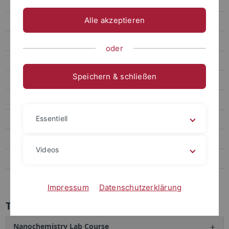
Teaching
Alle akzeptieren
Team
Research
oder
Teaching
Speichern & schließen
Schlenk Lecture
Publications
Essentiell
Collaborations
Final Degree Theses
Videos
News
Links
Impressum
Datenschutzerklärung
Teaching
Nanochemistry Lab Course