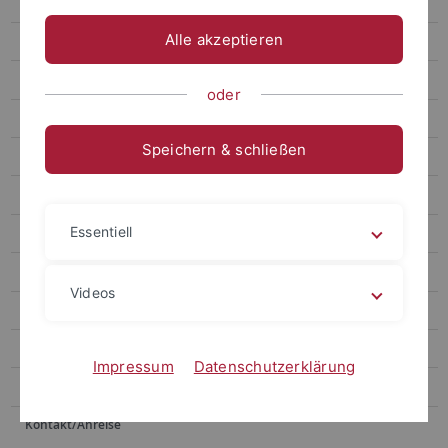
Studium & Lehre
Alle akzeptieren
FAQ zum Studium
Bachelor of Education
oder
Master of Education
Speichern & schließen
Abschlussarbeiten
MINT-Cluster "MINT me!"
Essentiell
Schülerlabor TüChemLab
Lehrkräftefortbildungen
Videos
Materialien
Newsletter
Impressum
Datenschutzerklärung
Stellen
Kontakt/Anreise