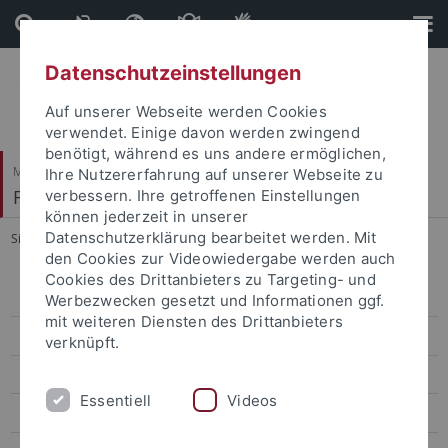
Direkt
Direkt
zum
zur
Inhalt
Fußleiste
Datenschutzeinstellungen
Auf unserer Webseite werden Cookies
verwendet. Einige davon werden zwingend
benötigt, während es uns andere ermöglichen,
Mathematisch-Naturwissenschaftliche Fakultät
Ihre Nutzererfahrung auf unserer Webseite zu
Fachbereich Chemie
verbessern. Ihre getroffenen Einstellungen
können jederzeit in unserer
Datenschutzerklärung bearbeitet werden. Mit
Sie sind hier:
Startseite
...
FAQ zum Studium
den Cookies zur Videowiedergabe werden auch
Cookies des Drittanbieters zu Targeting- und
Arbeitskreis
Werbezwecken gesetzt und Informationen ggf.
mit weiteren Diensten des Drittanbieters
Forschung
verknüpft.
Publikationen
Essentiell
Videos
Projekte