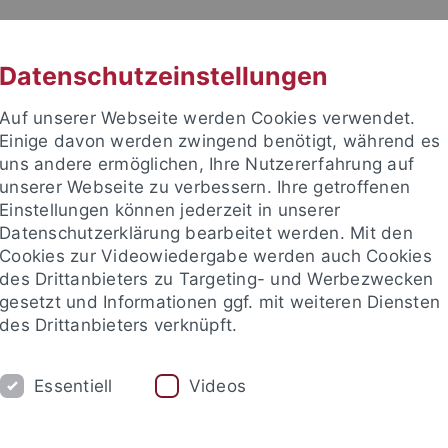
RACHE
UNI A-Z
KONTAKT
SUC
Datenschutzeinstellungen
Auf unserer Webseite werden Cookies verwendet.
Einige davon werden zwingend benötigt, während es
uns andere ermöglichen, Ihre Nutzererfahrung auf
unserer Webseite zu verbessern. Ihre getroffenen
Einstellungen können jederzeit in unserer
akultät
Datenschutzerklärung bearbeitet werden. Mit den
Cookies zur Videowiedergabe werden auch Cookies
des Drittanbieters zu Targeting- und Werbezwecken
gesetzt und Informationen ggf. mit weiteren Diensten
des Drittanbieters verknüpft.
ARE
PUBLICATIONS
TEACHING
C
Essentiell
Videos
SS 24
WS 24/25
SS 25
WS 25/26
SS 26
Bach