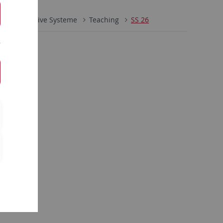
ik
Kognitive Systeme
Teaching
SS 26