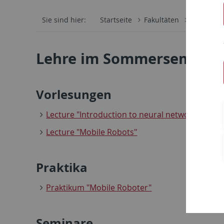
Sie sind hier:
Startseite
Fakultäten
Mathemati
Lehre im Sommersemeste
Vorlesungen
Lecture "Introduction to neural networks"
Lecture "Mobile Robots"
Praktika
Praktikum "Mobile Roboter"
Seminare