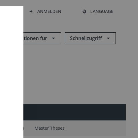
HEN
ANMELDEN
LANGUAGE
Informationen für
Schnellzugriff
S-WIKI
elor Theses
Master Theses