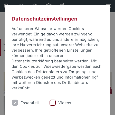
Direkt
Direkt
zum
zur
Inhalt
Fußleiste
Datenschutzeinstellungen
Auf unserer Webseite werden Cookies
verwendet. Einige davon werden zwingend
benötigt, während es uns andere ermöglichen,
Mathematisch-Naturwissenschaftliche Fakultät
Ihre Nutzererfahrung auf unserer Webseite zu
Kognitive Systeme
verbessern. Ihre getroffenen Einstellungen
können jederzeit in unserer
Datenschutzerklärung bearbeitet werden. Mit
Sie sind hier:
Startseite
...
Kognitive Systeme
den Cookies zur Videowiedergabe werden auch
Cookies des Drittanbieters zu Targeting- und
Werbezwecken gesetzt und Informationen ggf.
mit weiteren Diensten des Drittanbieters
verknüpft.
Essentiell
Videos