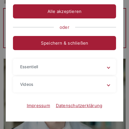
Alle akzeptieren
Group Talks
20.07.2026: Dominik Hildebrand - Foundation Stereo -
oder
Inner Workings & Future Directions
10.08.2026: Max Beffert - LLMs, VLMs and VLAs on UAVs
Speichern & schließen
Essentiell
Videos
Impressum
Datenschutzerklärung