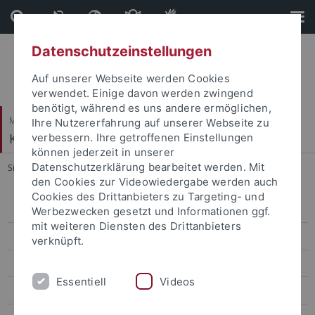
Direkt
Direkt
zum
zur
Inhalt
Fußleiste
Datenschutzeinstellungen
Auf unserer Webseite werden Cookies
verwendet. Einige davon werden zwingend
benötigt, während es uns andere ermöglichen,
Mathematisch-Naturwissenschaftliche Fakultät
Ihre Nutzererfahrung auf unserer Webseite zu
Kommunikationsnetze
verbessern. Ihre getroffenen Einstellungen
können jederzeit in unserer
Datenschutzerklärung bearbeitet werden. Mit
Sie sind hier:
Startseite
...
Registration & Dial-In
den Cookies zur Videowiedergabe werden auch
Cookies des Drittanbieters zu Targeting- und
Program
Werbezwecken gesetzt und Informationen ggf.
mit weiteren Diensten des Drittanbieters
Call for Papers
verknüpft.
Sponsors
Essentiell
Videos
Committee