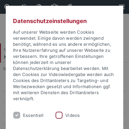
Direkt
Direkt
zum
zur
Inhalt
Fußleiste
Datenschutzeinstellungen
Auf unserer Webseite werden Cookies
verwendet. Einige davon werden zwingend
benötigt, während es uns andere ermöglichen,
Mathematisch-Naturwissenschaftliche Fakultät
Ihre Nutzererfahrung auf unserer Webseite zu
Kommunikationsnetze
verbessern. Ihre getroffenen Einstellungen
können jederzeit in unserer
Datenschutzerklärung bearbeitet werden. Mit
Sie sind hier:
Startseite
...
SS 2021
den Cookies zur Videowiedergabe werden auch
Cookies des Drittanbieters zu Targeting- und
WS 2023/24
Werbezwecken gesetzt und Informationen ggf.
mit weiteren Diensten des Drittanbieters
SoSe 2023
verknüpft.
WS 2022/23
Essentiell
Videos
SS 2022