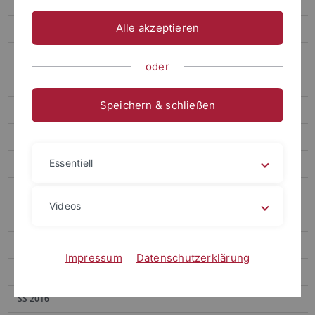
WS 2021/22
Alle akzeptieren
SS 2021
WS 2020/21
oder
SS 2020
Speichern & schließen
WS 2019/20
SS 2019
Essentiell
WS 2018/19
SS 2018
Videos
WS 2017/18
SS 2017
Impressum
Datenschutzerklärung
WS 2016/17
SS 2016