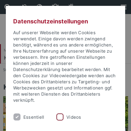
Direkt
Direkt
zum
zur
Inhalt
Fußleiste
Datenschutzeinstellungen
Auf unserer Webseite werden Cookies
verwendet. Einige davon werden zwingend
benötigt, während es uns andere ermöglichen,
Mathematisch-Naturwissenschaftliche Fakultät
Ihre Nutzererfahrung auf unserer Webseite zu
Kommunikationsnetze
verbessern. Ihre getroffenen Einstellungen
können jederzeit in unserer
Datenschutzerklärung bearbeitet werden. Mit
Sie sind hier:
Startseite
...
Staff
den Cookies zur Videowiedergabe werden auch
Cookies des Drittanbieters zu Targeting- und
Kommunikationsnetze
Werbezwecken gesetzt und Informationen ggf.
mit weiteren Diensten des Drittanbieters
verknüpft.
Essentiell
Videos