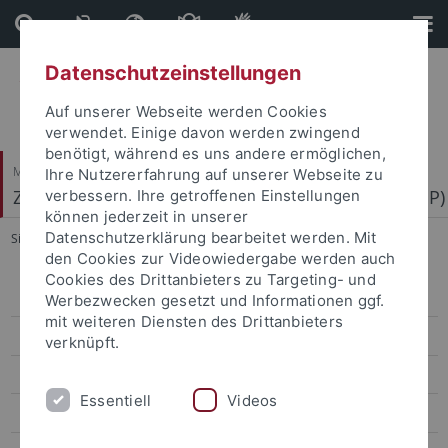
Direkt
Direkt
zum
zur
Inhalt
Fußleiste
Datenschutzeinstellungen
Auf unserer Webseite werden Cookies
verwendet. Einige davon werden zwingend
benötigt, während es uns andere ermöglichen,
Mathematisch-Naturwissenschaftliche Fakultät
Ihre Nutzererfahrung auf unserer Webseite zu
Zentrum für Molekularbiologie der Pflanzen (ZMBP)
verbessern. Ihre getroffenen Einstellungen
können jederzeit in unserer
Datenschutzerklärung bearbeitet werden. Mit
Sie sind hier:
Startseite
...
SPP DECRyPT Lotus
den Cookies zur Videowiedergabe werden auch
Cookies des Drittanbieters zu Targeting- und
Bayer
Werbezwecken gesetzt und Informationen ggf.
mit weiteren Diensten des Drittanbieters
Contreras
verknüpft.
El Kasmi
Essentiell
Videos
Erickson