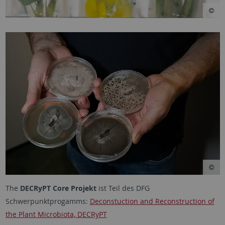
The
DECRyPT Core Projekt
ist Teil des DFG
Schwerpunktprogamms:
Deconstuction and Reconstruction of
the Plant Microbiota, DECRyPT