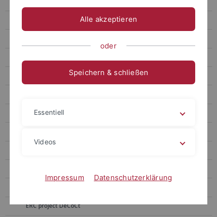
Gronnier
Alle akzeptieren
Harter
Jürgens
oder
Kemen
Speichern & schließen
Start
Gruppe
Essentiell
Forschung
Data Management
Videos
Madagascar Rice
RU PlantsCoChallenge Cakile
Impressum
Datenschutzerklärung
RU PlantsCoChallenge
ERC project DeCoCt