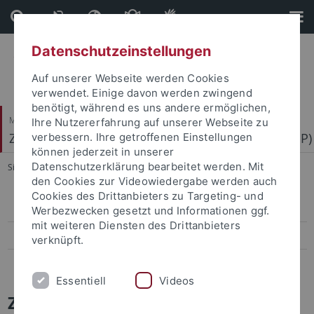
Direkt
Direkt
zum
zur
Inhalt
Fußleiste
Datenschutzeinstellungen
Auf unserer Webseite werden Cookies
verwendet. Einige davon werden zwingend
benötigt, während es uns andere ermöglichen,
Mathematisch-Naturwissenschaftliche Fakultät
Ihre Nutzererfahrung auf unserer Webseite zu
Zentrum für Molekularbiologie der Pflanzen (ZMBP)
verbessern. Ihre getroffenen Einstellungen
können jederzeit in unserer
Datenschutzerklärung bearbeitet werden. Mit
Sie sind hier:
Startseite
...
News Archiv
den Cookies zur Videowiedergabe werden auch
Cookies des Drittanbieters zu Targeting- und
Papers
Werbezwecken gesetzt und Informationen ggf.
mit weiteren Diensten des Drittanbieters
Press-Activities-Colloquia
verknüpft.
News Archiv
Essentiell
Videos
ZMBP News and Colloquia Archive