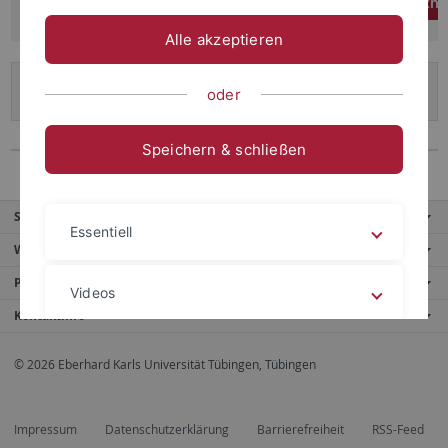
M.A. Studiengänge (Administration LS Islamische Geschicht
Alle akzeptieren
Modulhandbücher und Studien- und
oder
Prüfungsordnungen
Speichern & schließen
Service
Essentiell
Weitere Angebote
Portale
Videos
Kontaktinfo
© 2026 Eberhard Karls Universität Tübingen, Tübingen
Impressum
Datenschutzerklärung
Impressum
Datenschutzerklärung
Barrierefreiheit
RSS-Feed