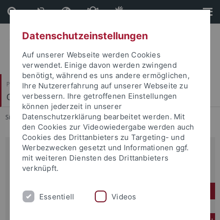
Direkt
Direkt
zum
zur
Inhalt
Fußleiste
Datenschutzeinstellungen
Auf unserer Webseite werden Cookies
verwendet. Einige davon werden zwingend
benötigt, während es uns andere ermöglichen,
Philosophische Fakultät
Ihre Nutzererfahrung auf unserer Webseite zu
Orient- und Islamwissenschaft
verbessern. Ihre getroffenen Einstellungen
können jederzeit in unserer
Datenschutzerklärung bearbeitet werden. Mit
Sie sind hier:
Startseite
...
Studium
den Cookies zur Videowiedergabe werden auch
Cookies des Drittanbieters zu Targeting- und
Werbezwecken gesetzt und Informationen ggf.
Folgende Studiengänge werden
mit weiteren Diensten des Drittanbieters
angeboten:
verknüpft.
B.A. Studiengänge (Administration LS Islamwissenschaft)
Essentiell
Videos