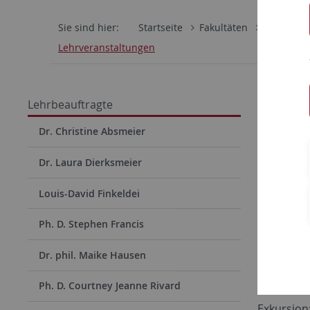
Sie sind hier:
Startseite
Fakultäten
Philosoph
Lehrveranstaltungen
Dr. 
Lehrbeauftragte
Lehrv
Dr. Christine Absmeier
Exkursi
Dr. Laura Dierksmeier
Erinnern 
Louis-David Finkeldei
Exkursion
Ph. D. Stephen Francis
Geschicht
Esslingen
Dr. phil. Maike Hausen
Lehrv
Ph. D. Courtney Jeanne Rivard
Exkursion