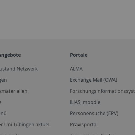
Angebote
Portale
zustand Netzwerk
ALMA
gen
Exchange Mail (OWA)
zmaterialien
Forschungsinformationssyst
e
ILIAS, moodle
enü
Personensuche (EPV)
r Uni Tübingen aktuell
Praxisportal