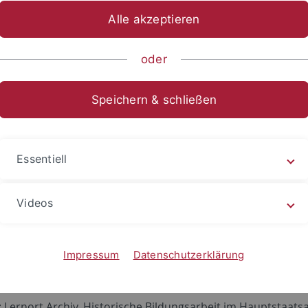
Alle akzeptieren
ische Fakultät
...
Personen
Lehrbeauftragte
Archiv der
oder
Julian Kümmerle
Speichern & schließen
eranstaltungen im Wintersemester 2
on:
Essentiell
und Gedenken vor Ort. Die NS-Gedenkstätte Oberer Kuhber
Videos
 mit vorbereitender Fachsitzung "Das Thema Nationalsozial
sunterricht" in Kooperation mit dem Staatlichen Seminar f
Impressum
Datenschutzerklärung
eranstaltung im Wintersemester 2013
: Lernort Archiv. Historische Bildungsarbeit im Hauptstaats