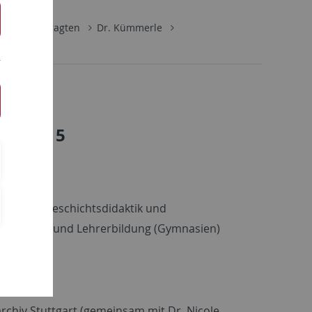
 Lehrbeauftragten
Dr. Kümmerle
014/2015
g (Ulm)
ismus in Geschichtsdidaktik und
ür Didaktik und Lehrerbildung (Gymnasien)
/2014
archiv Stuttgart (gemeinsam mit Dr. Nicole