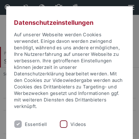
Direkt
Direkt
zum
zur
Inhalt
Fußleiste
Datenschutzeinstellungen
Auf unserer Webseite werden Cookies
verwendet. Einige davon werden zwingend
benötigt, während es uns andere ermöglichen,
Philosophische Fakultät
Ihre Nutzererfahrung auf unserer Webseite zu
Seminar für Sprachwissenschaft
verbessern. Ihre getroffenen Einstellungen
können jederzeit in unserer
Datenschutzerklärung bearbeitet werden. Mit
Sie sind hier:
Startseite
...
Fragen zu ISCL
den Cookies zur Videowiedergabe werden auch
Cookies des Drittanbieters zu Targeting- und
Allgemeine Sprachwissenschaft
Werbezwecken gesetzt und Informationen ggf.
mit weiteren Diensten des Drittanbieters
Computerlinguistik
verknüpft.
FAQ
Essentiell
Videos
Allgemeine Fragen