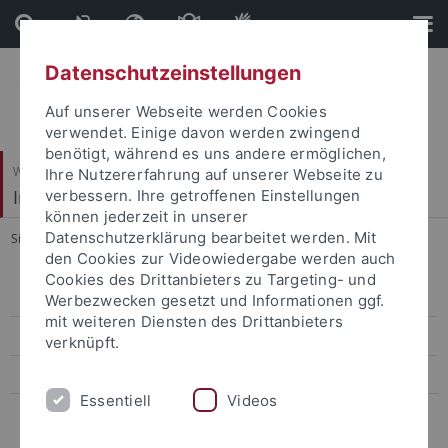
Direkt
Direkt
zum
zur
Inhalt
Fußleiste
Datenschutzeinstellungen
Auf unserer Webseite werden Cookies
verwendet. Einige davon werden zwingend
benötigt, während es uns andere ermöglichen,
Wirtschafts- und Sozialwissenschaftliche Fakultät
Ihre Nutzererfahrung auf unserer Webseite zu
Institut für Politikwissenschaft
verbessern. Ihre getroffenen Einstellungen
können jederzeit in unserer
Datenschutzerklärung bearbeitet werden. Mit
Sie sind hier:
Startseite
...
Veranstaltungen
den Cookies zur Videowiedergabe werden auch
Cookies des Drittanbieters zu Targeting- und
Institutskolloquium
Werbezwecken gesetzt und Informationen ggf.
mit weiteren Diensten des Drittanbieters
Veranstaltungen
verknüpft.
IfP-Newsletter
Essentiell
Videos
Weitere Informationskanäle