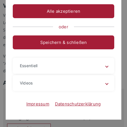
Veranstaltungen
Alle akzeptieren
Veranstaltungen - wenn man jetzt einmal von der regulären
Lehre absieht - finden meist
als Gastvorträge
während des
oder
Semesters statt, entweder innerhalb des Institutskolloquiums,
des Studiums Generale oder in Lehrveranstaltungen
Speichern & schließen
einzelner Professuren des Instituts.
Veranstaltungen werden entweder hier auf dieser Seite als
"Aktuelles"-Meldung oder
auf LinkedIn
oder
auf Facebook
Essentiell
dokumentiert.
Aktuell
Videos
20.07.2026
Tagung 22.09.26 - Baden-Württemberg nach der Wahl
Impressum
Datenschutzerklärung
Perspektiven auf die Landespolitik im Südwesten, mit
Beteiligung von Prof. Dr. Gabriele Abels (IfP)