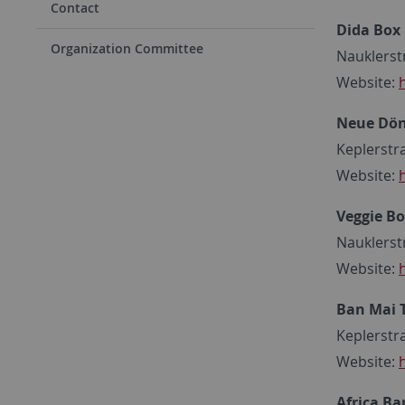
Contact
Dida Box
Organization Committee
Nauklerst
Website:
Neue Dön
Keplerstr
Website:
Veggie B
Nauklerst
Website:
Ban Mai 
Keplerstr
Website:
Africa Ba