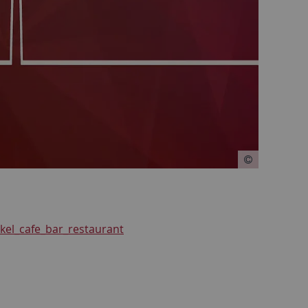
kel_cafe_bar_restaurant