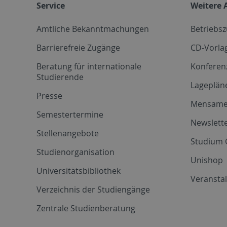
Service
Weitere 
Amtliche Bekanntmachungen
Betriebs
Barrierefreie Zugänge
CD-Vorla
Beratung für internationale
Konferen
Studierende
Lageplän
Presse
Mensam
Semestertermine
Newslette
Stellenangebote
Studium 
Studienorganisation
Unishop
Universitätsbibliothek
Veransta
Verzeichnis der Studiengänge
Zentrale Studienberatung