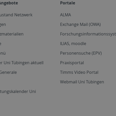
Angebote
Portale
zustand Netzwerk
ALMA
gen
Exchange Mail (OWA)
zmaterialien
Forschungsinformationssyst
e
ILIAS, moodle
enü
Personensuche (EPV)
r Uni Tübingen aktuell
Praxisportal
Generale
Timms Video Portal
Webmail Uni Tübingen
ltungskalender Uni