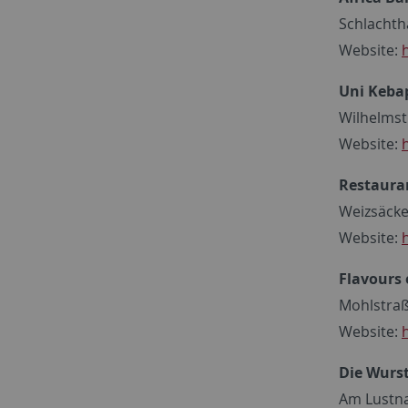
Schlachth
Website:
Uni Keba
Wilhelmst
Website:
Restaura
Weizsäcke
Website:
Flavours 
Mohlstraß
Website:
Die Wurs
Am Lustna