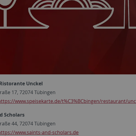
Ristorante Unckel
raße 17, 72074 Tübingen
https://www.speisekarte.de/t%C3%BCbingen/restaurant/unc
d Scholars
raße 44, 72074 Tübingen
https://www.saints-and-scholars.de