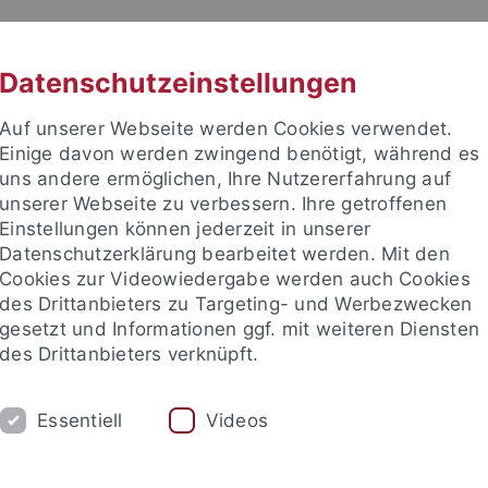
RACHE
UNI A-Z
KONTAKT
SUC
Datenschutzeinstellungen
Auf unserer Webseite werden Cookies verwendet.
Einige davon werden zwingend benötigt, während es
uns andere ermöglichen, Ihre Nutzererfahrung auf
unserer Webseite zu verbessern. Ihre getroffenen
s Brasilien- und Lateinamer
Einstellungen können jederzeit in unserer
Datenschutzerklärung bearbeitet werden. Mit den
Cookies zur Videowiedergabe werden auch Cookies
des Drittanbieters zu Targeting- und Werbezwecken
gesetzt und Informationen ggf. mit weiteren Diensten
N
FORSCHUNGSPLATTFORM DPB
TEA
des Drittanbieters verknüpft.
Essentiell
Videos
nd Institute
Brasilien- und Lateinamerika-Zentrum
German-B