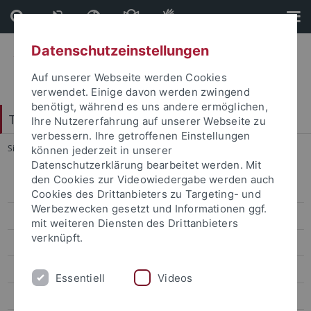
Direkt
Direkt
zum
zur
Inhalt
Fußleiste
Datenschutzeinstellungen
Auf unserer Webseite werden Cookies
verwendet. Einige davon werden zwingend
benötigt, während es uns andere ermöglichen,
Tübinger Forum für Wissenschaftskulturen
Ihre Nutzererfahrung auf unserer Webseite zu
verbessern. Ihre getroffenen Einstellungen
Sie sind hier:
Startseite
...
Auftakt
können jederzeit in unserer
Datenschutzerklärung bearbeitet werden. Mit
den Cookies zur Videowiedergabe werden auch
Studienkolleg 2006/2007
Cookies des Drittanbieters zu Targeting- und
Werbezwecken gesetzt und Informationen ggf.
Studienkolleg 2007/2008
mit weiteren Diensten des Drittanbieters
verknüpft.
Studienkolleg 2008/2009
Studienkolleg 2009/2010
Essentiell
Videos
Studienkolleg 2010/2011