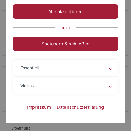
Studienkolleg 2011/2012
Alle akzeptieren
Studienkolleg 2012/2013
Studienkolleg 2013/2014
oder
Studienkolleg 2014/2015
Speichern & schließen
Programm
Kollegiaten
Essentiell
WESeminare
Auftakt
Videos
Thema
Vortraege
Impressum
Datenschutzerklärung
Projektgruppen
Eroeffnung