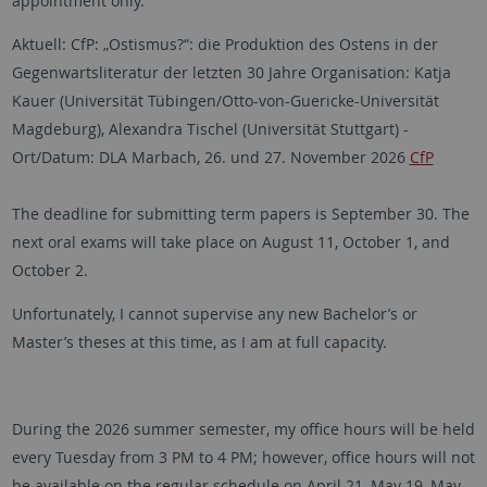
appointment only.
Aktuell: CfP: „Ostismus?“: die Produktion des Ostens in der
Gegenwartsliteratur der letzten 30 Jahre Organisation: Katja
Kauer (Universität Tübingen/Otto-von-Guericke-Universität
Magdeburg), Alexandra Tischel (Universität Stuttgart) -
Ort/Datum: DLA Marbach, 26. und 27. November 2026
CfP
The deadline for submitting term papers is September 30. The
next oral exams will take place on August 11, October 1, and
October 2.
Unfortunately, I cannot supervise any new Bachelor’s or
Master’s theses at this time, as I am at full capacity.
During the 2026 summer semester, my office hours will be held
every Tuesday from 3 PM to 4 PM; however, office hours will not
be available on the regular schedule on April 21, May 19, May