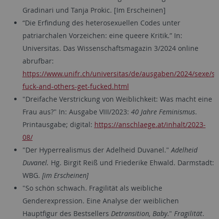
Gradinari und Tanja Prokic. [Im Erscheinen]
“Die Erfindung des heterosexuellen Codes unter
patriarchalen Vorzeichen: eine queere Kritik.” In:
Universitas. Das Wissenschaftsmagazin 3/2024 online
abrufbar:
https://www.unifr.ch/universitas/de/ausgaben/2024/sexe/s
fuck-and-others-get-fucked.html
"Dreifache Verstrickung von Weiblichkeit: Was macht eine
Frau aus?" In: Ausgabe VIII/2023:
40 Jahre Feminismus
.
Printausgabe; digital:
https://anschlaege.at/inhalt/2023-
08/
"Der Hyperrealismus der Adelheid Duvanel."
Adelheid
Duvanel.
Hg. Birgit Reiß und Friederike Ehwald. Darmstadt:
WBG.
[im Erscheinen]
"So schön schwach. Fragilität als weibliche
Genderexpression. Eine Analyse der weiblichen
Hauptfigur des Bestsellers
Detransition, Baby
."
Fragilität
.