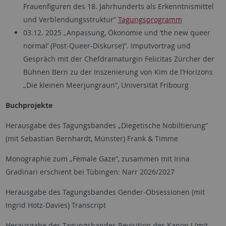
Frauenfiguren des 18. Jahrhunderts als Erkenntnismittel
und Verblendungsstruktur“
Tagungsprogramm
03.12. 2025 „Anpassung, Ökonomie und ‘the new queer
normal’ (Post-Queer-Diskurse)”. Imputvortrag und
Gespräch mit der Chefdramaturgin Felicitas Zürcher der
Bühnen Bern zu der Inszenierung von Kim de l’Horizons
„Die kleinen Meerjungraun“, Universität Fribourg
Buchprojekte
Herausgabe des Tagungsbandes „Diegetische Nobiltierung“
(mit Sebastian Bernhardt, Münster) Frank & Timme
Monographie zum „Female Gaze“, zusammen mit Irina
Gradinari erschient bei Tübingen: Narr 2026/2027
Herausgabe des Tagungsbandes Gender-Obsessionen (mit
Ingrid Hotz-Davies) Transcript
Herausgabe des Tagungsbandes Revisition des Kanon I (mit