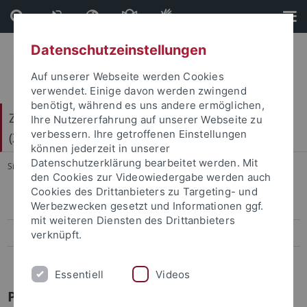
Direkt
Direkt
zum
zur
Inhalt
Fußleiste
Datenschutzeinstellungen
Auf unserer Webseite werden Cookies
verwendet. Einige davon werden zwingend
benötigt, während es uns andere ermöglichen,
Zentrum für Gender- und Diversitätsforschung
Ihre Nutzererfahrung auf unserer Webseite zu
verbessern. Ihre getroffenen Einstellungen
(ZGD)
können jederzeit in unserer
Datenschutzerklärung bearbeitet werden. Mit
Sie sind hier:
Startseite
...
Katja Kauer
den Cookies zur Videowiedergabe werden auch
Cookies des Drittanbieters zu Targeting- und
Werbezwecken gesetzt und Informationen ggf.
Renate Baumgartner
mit weiteren Diensten des Drittanbieters
Hannah Bennani
verknüpft.
Katja Kauer
Essentiell
Videos
PD Dr. Katja Kauer