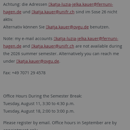
Achtung: die Adressen
katja-luzia-jelka.kauer
@fernuni-
hagen.de
und
katja.kauer
@unifr.ch
sind im Sose 26 nicht
aktiv.
Alternativ können Sie
katja.kauer
@ovgu.de
benutzen.
Note: my e-mail accounts
katja-luzia-jelka.kauer
@fernuni-
hagen.de
and
katja.kauer
@unifr.ch
are not available during
the 2026 summer semester. Alternatively you can reach me
under
katja.kauer
@ovgu.de
.
Fax: +49 7071 29 4578
Office Hours During the Semester Break:
Tuesday, August 11, 3:30 to 4:30 p.m.
Tuesday, August 18, 2:00 to 3:00 p.m.
Please register by email. Office hours in September are by