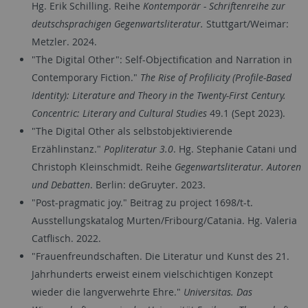
Hg. Erik Schilling. Reihe
Kontemporär - Schriftenreihe zur
deutschsprachigen Gegenwartsliteratur.
Stuttgart/Weimar:
Metzler. 2024.
"The Digital Other": Self-Objectification and Narration in
Contemporary Fiction."
The Rise of Profilicity (Profile-Based
Identity): Literature and Theory in the Twenty-First Century.
Concentric: Literary and Cultural Studies
49.1 (Sept 2023).
"The Digital Other als selbstobjektivierende
Erzählinstanz."
Popliteratur 3.0
. Hg. Stephanie Catani und
Christoph Kleinschmidt. Reihe
Gegenwartsliteratur. Autoren
und Debatten
. Berlin: deGruyter.
2023.
"Post-pragmatic joy." Beitrag zu project 1698/t-t.
Ausstellungskatalog Murten/Fribourg/Catania. Hg. Valeria
Catflisch. 2022.
"Frauenfreundschaften. Die Literatur und Kunst des 21.
Jahrhunderts erweist einem vielschichtigen Konzept
wieder die langverwehrte Ehre."
Universitas. Das