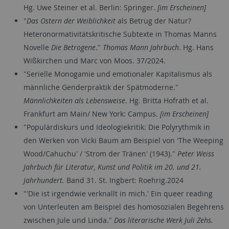
Hg. Uwe Steiner et al. Berlin: Springer.
[im Erscheinen]
"
Das Ostern der Weiblichkeit
als Betrug der Natur?
Heteronormativitätskritische Subtexte in Thomas Manns
Novelle
Die Betrogene
."
Thomas Mann Jahrbuch
. Hg. Hans
Wißkirchen und Marc von Moos. 37/2024.
"Serielle Monogamie und emotionaler Kapitalismus als
männliche Genderpraktik der Spätmoderne."
Männlichkeiten als Lebensweise
. Hg. Britta Hofrath et al.
Frankfurt am Main/ New York: Campus.
[im Erscheinen]
"Populärdiskurs und Ideologiekritik: Die Polyrythmik in
den Werken von Vicki Baum am Beispiel von 'The Weeping
Wood/Cahuchu' / 'Strom der Tränen' (1943)."
Peter Weiss
Jahrbuch für Literatur, Kunst und Politik im 20. und 21.
Jahrhundert.
Band 31. St. Ingbert: Roehrig.2024
"'Die ist irgendwie verknallt in mich.' Ein queer reading
von Unterleuten am Beispiel des homosozialen Begehrens
zwischen Jule und Linda."
Das literarische Werk Juli Zehs.