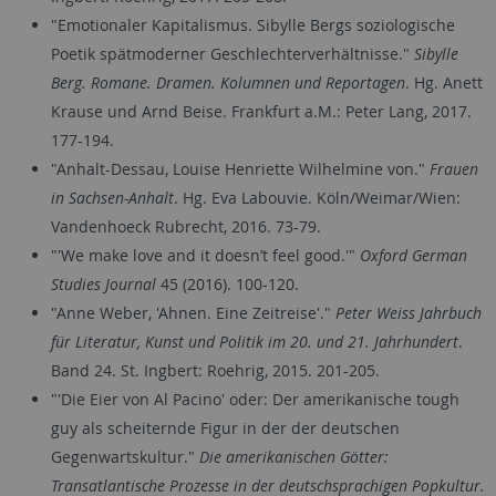
"Emotionaler Kapitalismus. Sibylle Bergs soziologische
Poetik spätmoderner Geschlechterverhältnisse."
Sibylle
Berg. Romane. Dramen. Kolumnen und Reportagen
. Hg. Anett
Krause und Arnd Beise. Frankfurt a.M.: Peter Lang, 2017.
177-194.
"Anhalt-Dessau, Louise Henriette Wilhelmine von."
Frauen
in Sachsen-Anhalt
. Hg. Eva Labouvie. Köln/Weimar/Wien:
Vandenhoeck Rubrecht, 2016. 73-79.
"'We make love and it doesn’t feel good.'"
Oxford German
Studies Journal
45 (2016). 100-120.
"Anne Weber, 'Ahnen. Eine Zeitreise'."
Peter Weiss Jahrbuch
für Literatur, Kunst und Politik im 20. und 21. Jahrhundert
.
Band 24. St. Ingbert: Roehrig, 2015. 201-205.
"'Die Eier von Al Pacino' oder: Der amerikanische tough
guy als scheiternde Figur in der der deutschen
Gegenwartskultur."
Die amerikanischen Götter:
Transatlantische Prozesse in der deutschsprachigen Popkultur.