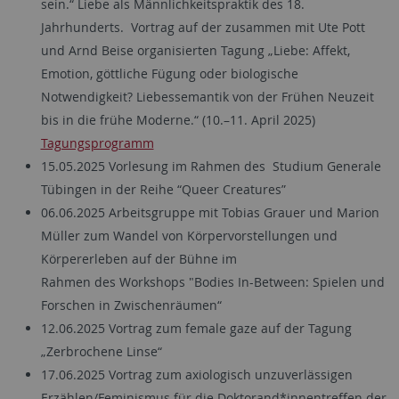
sein.“ Liebe als Männlichkeitspraktik des 18.
Jahrhunderts. Vortrag auf der zusammen mit Ute Pott
und Arnd Beise organisierten Tagung „Liebe: Affekt,
Emotion, göttliche Fügung oder biologische
Notwendigkeit? Liebessemantik von der Frühen Neuzeit
bis in die frühe Moderne.“ (10.–11. April 2025)
Tagungsprogramm
15.05.2025 Vorlesung im Rahmen des Studium Generale
Tübingen in der Reihe “Queer Creatures”
06.
06.2025
Arbeitsgruppe mit Tobias Grauer und Marion
Müller zum Wandel von Körpervorstellungen und
Körpererleben auf der Bühn
e im
Rahmen
des
Workshop
s
"Bodies In-Between: Spielen und
Forschen in Zwischenräumen“
12.06.2025 Vortrag zum female gaze auf der Tagung
„Zerbrochene Linse“
17.06.2025 Vortrag zum axiologisch unzuverlässigen
Erzählen/Feminismus für die Doktorand*innentreffen der