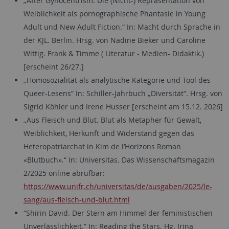
„After Gynocentrism: Die (Nicht-) Repräsentation von
Weiblichkeit als pornographische Phantasie in Young
Adult und New Adult Fiction.“ In: Macht durch Sprache in
der KJL. Berlin. Hrsg. von Nadine Bieker und Caroline
Wittig. Frank & Timme ( Literatur - Medien- Didaktik.)
[erscheint 26/27.]
„Homosozialität als analytische Kategorie und Tool des
Queer-Lesens“ In: Schiller-Jahrbuch „Diversität“. Hrsg. von
Sigrid Köhler und Irene Husser [erscheint am 15.12. 2026]
„Aus Fleisch und Blut. Blut als Metapher für Gewalt,
Weiblichkeit, Herkunft und Widerstand gegen das
Heteropatriarchat in Kim de l’Horizons Roman
«Blutbuch».“ In: Universitas. Das Wissenschaftsmagazin
2/2025 online abrufbar:
https://www.unifr.ch/universitas/de/ausgaben/2025/le-
sang/aus-fleisch-und-blut.html
“Shirin David. Der Stern am Himmel der feministischen
Unverlässlichkeit.” In: Reading the Stars. Hg. Irina