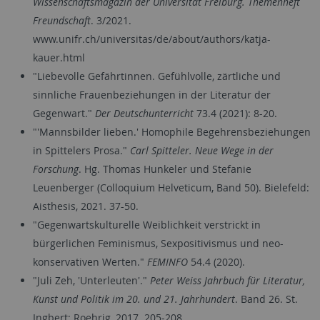
Wissenschaftsmagazin der Universität Freiburg. Themenheft
Freundschaft
. 3/2021.
www.unifr.ch/universitas/de/about/authors/katja-
kauer.html
"Liebevolle Gefährtinnen. Gefühlvolle, zärtliche und
sinnliche Frauenbeziehungen in der Literatur der
Gegenwart."
Der Deutschunterricht
73.4 (2021): 8-20.
"'Mannsbilder lieben.' Homophile Begehrensbeziehungen
in Spittelers Prosa."
Carl Spitteler. Neue Wege in der
Forschung
. Hg. Thomas Hunkeler und Stefanie
Leuenberger (Colloquium Helveticum, Band 50). Bielefeld:
Aisthesis, 2021. 37-50.
"Gegenwartskulturelle Weiblichkeit verstrickt in
bürgerlichen Feminismus, Sexpositivismus und neo-
konservativen Werten."
FEMINFO
54.4 (2020).
"Juli Zeh, 'Unterleuten'."
Peter Weiss Jahrbuch für Literatur,
Kunst und Politik im 20. und 21. Jahrhundert
. Band 26. St.
Ingbert: Roehrig, 2017. 205-208.