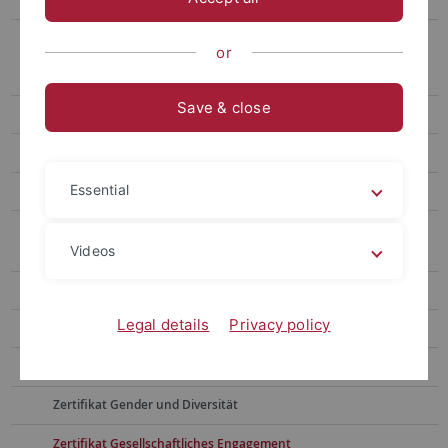
Vorlesungsverzeichnis
Überfachliche Kompetenzen
or
Transdisciplinary Course Program
Save & close
Zertifikate
Zertifikat Audioproduktion
Essential
Zertifikat Bewegtbildproduktion
Zertifikat Bildung gegen Antisemitismus und antimuslimischen
Videos
Rassismus
Zertifikat Data Literacy
Legal details
Privacy policy
Zertifikat Entrepreneurship & Business
Zertifikat Ethik in der Praxis
Zertifikat Gender und Diversität
Zertifikat Gesellschaftliches Engagement