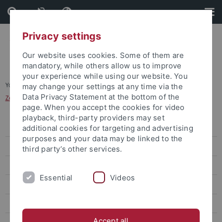
Skip
Skip
to
to
content
footer
Privacy settings
Our website uses cookies. Some of them are
mandatory, while others allow us to improve
your experience while using our website. You
You are here:
Startseite
...
may change your settings at any time via the
Data Privacy Statement at the bottom of the
Zertifikat Gesellschaftliches Engagement
page. When you accept the cookies for video
playback, third-party providers may set
Verzeichnis der Studiengänge
additional cookies for targeting and advertising
purposes and your data may be linked to the
Studiengänge in Kooperation mit anderen Universitäten
third party’s other services.
Studienmodelle
Essential
Videos
Masterstudiengänge
Lehramtsstudium
Accept all