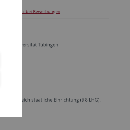
Datenschutz bei Bewerbungen
 der Universität Tübingen
 und zugleich staatliche Einrichtung (§ 8 LHG).
en.