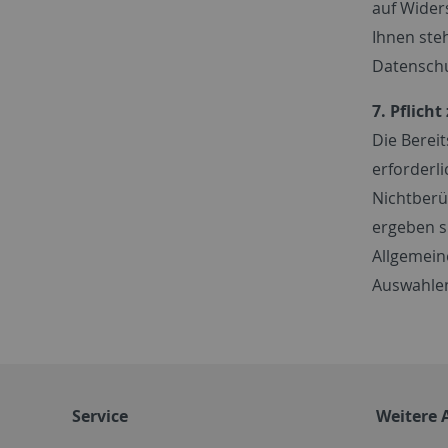
auf Wider
Ihnen ste
Datenschu
7. Pflich
Die Berei
erforderl
Nichtberü
ergeben s
Allgemein
Auswahlen
Service
Weitere 