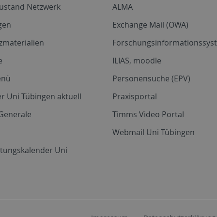
zustand Netzwerk
ALMA
gen
Exchange Mail (OWA)
zmaterialien
Forschungsinformationssyst
e
ILIAS, moodle
enü
Personensuche (EPV)
r Uni Tübingen aktuell
Praxisportal
Generale
Timms Video Portal
Webmail Uni Tübingen
ltungskalender Uni