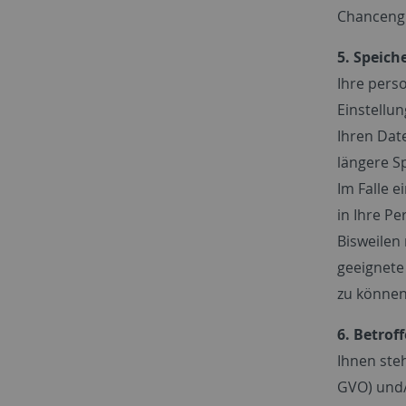
Chancengl
5. Speich
Ihre pers
Einstellu
Ihren Dat
längere S
Im Falle 
in Ihre P
Bisweilen
geeignete
zu können
6. Betrof
Ihnen steh
GVO) und/