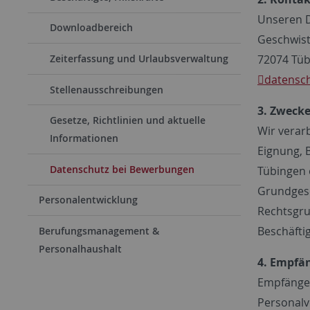
Unseren D
Downloadbereich
Geschwist
72074 Tü
Zeiterfassung und Urlaubsverwaltung
datensc
Stellenausschreibungen
3. Zweck
Gesetze, Richtlinien und aktuelle
Wir verar
Informationen
Eignung, B
Datenschutz bei Bewerbungen
Tübingen 
Grundgese
Personalentwicklung
Rechtsgru
Beschäftig
Berufungsmanagement &
Personalhaushalt
4. Empfä
Empfänger
Personalv