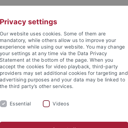
UNI A-Z
KONTAKT
Privacy settings
Our website uses cookies. Some of them are
mandatory, while others allow us to improve your
experience while using our website. You may change
your settings at any time via the Data Privacy
Statement at the bottom of the page. When you
accept the cookies for video playback, third-party
enste
providers may set additional cookies for targeting and
advertising purposes and your data may be linked to
the third party’s other services.
Essential
Videos
TUDIUM
FORSCHUNG
EINRICHTUNGE
Universitätsbibliothek
Zentrum für Datenverarbeitung