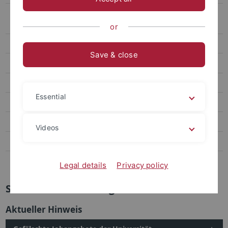
Zuständigkeiten Personalangelegenheiten Tariflich Beschäftigte,
Hilfskräfte
or
Downloadbereich
Save & close
Zeiterfassung und Urlaubsverwaltung
Stellenausschreibungen
Essential
Gesetze, Richtlinien und aktuelle Informationen
Datenschutz bei Bewerbungen
Videos
Personalentwicklung
Berufungsmanagement & Personalhaushalt
Legal details
Privacy policy
Stellenausschreibungen
Aktueller Hinweis