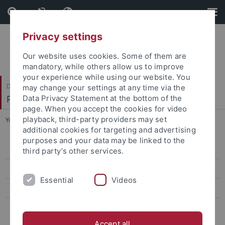
Skip
Skip
to
to
content
footer
Privacy settings
Our website uses cookies. Some of them are
mandatory, while others allow us to improve
your experience while using our website. You
Dezernat VI
may change your settings at any time via the
Personal und Innere Dienste
Data Privacy Statement at the bottom of the
page. When you accept the cookies for video
playback, third-party providers may set
You are here:
Startseite
...
Stellenausschreibungen
additional cookies for targeting and advertising
purposes and your data may be linked to the
Mitteilungen
third party’s other services.
Innere Dienste und Organisation
Essential
Videos
Personalabteilung
Zuständigkeiten Personalangelegenheiten Beamtinnen und
Beamte
Accept all