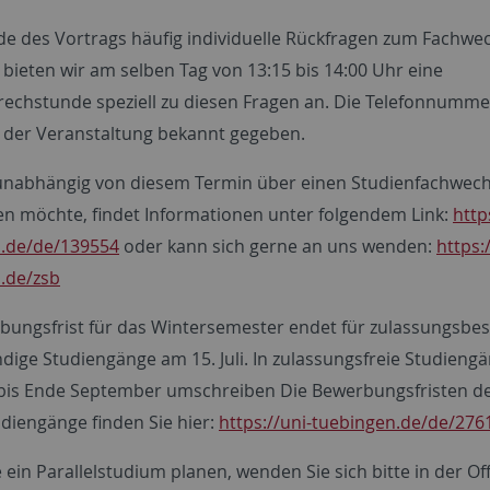
e des Vortrags häufig individuelle Rückfragen zum Fachwe
 bieten wir am selben Tag von 13:15 bis 14:00 Uhr eine
rechstunde speziell zu diesen Fragen an. Die Telefonnumm
 der Veranstaltung bekannt gegeben.
unabhängig von diesem Termin über einen Studienfachwech
en möchte, findet Informationen unter folgendem Link:
http
.de/de/139554
oder kann sich gerne an uns wenden:
https:
.de/zsb
bungsfrist für das Wintersemester endet für zulassungsbe
dige Studiengänge am 15. Juli. In zulassungsfreie Studieng
bis Ende September umschreiben Die Bewerbungsfristen d
diengänge finden Sie hier:
https://uni-tuebingen.de/de/276
e ein Parallelstudium planen, wenden Sie sich bitte in der O