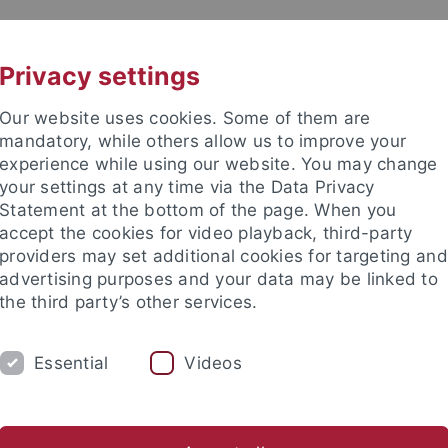
UNI A-Z
KONTAKT
Privacy settings
Our website uses cookies. Some of them are
mandatory, while others allow us to improve your
experience while using our website. You may change
your settings at any time via the Data Privacy
TUDIUM
Statement at the bottom of the page. When you
FORSCHUNG
EINRICHTUNGE
accept the cookies for video playback, third-party
providers may set additional cookies for targeting and
bung und Immatrikulation
Beratung und Info
Studienorga
advertising purposes and your data may be linked to
the third party’s other services.
nd Info
Zentrale Studienberatung
Angebote für Studierende
Essential
Videos
hkurs Fachwechsel (Vortrag)