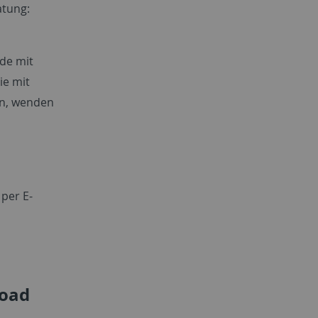
atung:
nde mit
ie mit
en, wenden
 per E-
load