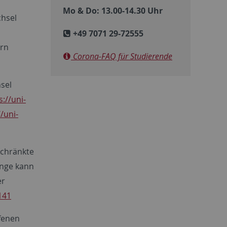
Mo & Do: 13.00-14.30 Uhr
chsel
+49 7071 29-72555
ern
Corona-FAQ für Studierende
sel
s://uni-
//uni-
schränkte
änge kann
er
141
ffenen