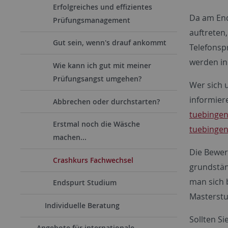
Erfolgreiches und effizientes
Da am End
Prüfungsmanagement
auftreten,
Gut sein, wenn's drauf ankommt
Telefonsp
werden in
Wie kann ich gut mit meiner
Prüfungsangst umgehen?
Wer sich 
informier
Abbrechen oder durchstarten?
tuebingen
Erstmal noch die Wäsche
tuebingen
machen...
Die Bewer
Crashkurs Fachwechsel
grundstän
man sich 
Endspurt Studium
Masterstu
Individuelle Beratung
Sollten Si
Angebote für internationale