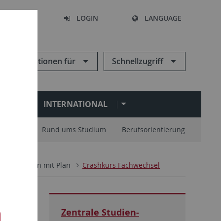
SEARCH
LOGIN
LANGUAGE
Informationen für
Schnellzugriff
N
INTERNATIONAL
nisation
Rund ums Studium
Berufsorientierung
Studieren mit Plan
Crashkurs Fachwechsel
Zentrale Studien­