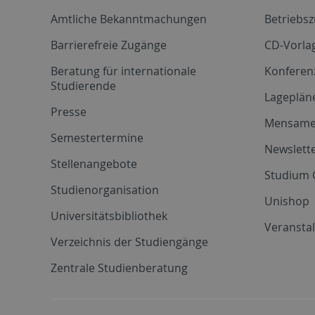
Amtliche Bekanntmachungen
Betriebs
Barrierefreie Zugänge
CD-Vorla
Beratung für internationale
Konferen
Studierende
Lageplän
Presse
Mensam
Semestertermine
Newslette
Stellenangebote
Studium 
Studienorganisation
Unishop
Universitätsbibliothek
Veransta
Verzeichnis der Studiengänge
Zentrale Studienberatung