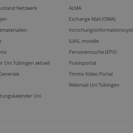
zustand Netzwerk
ALMA
gen
Exchange Mail (OWA)
zmaterialien
Forschungsinformationssyst
e
ILIAS, moodle
enü
Personensuche (EPV)
r Uni Tübingen aktuell
Praxisportal
Generale
Timms Video Portal
Webmail Uni Tübingen
ltungskalender Uni