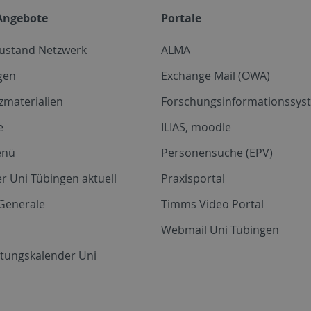
Angebote
Portale
zustand Netzwerk
ALMA
gen
Exchange Mail (OWA)
zmaterialien
Forschungsinformationssyst
e
ILIAS, moodle
enü
Personensuche (EPV)
r Uni Tübingen aktuell
Praxisportal
Generale
Timms Video Portal
Webmail Uni Tübingen
ltungskalender Uni