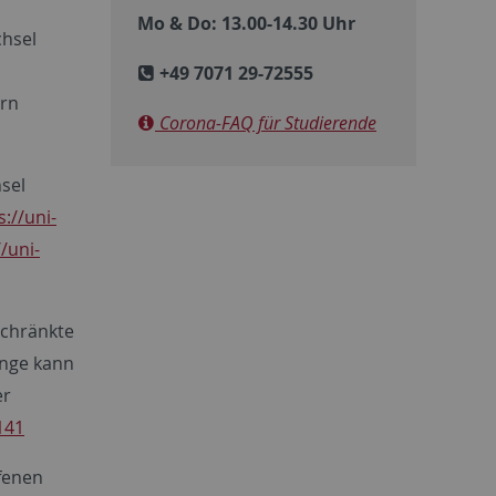
Mo & Do: 13.00-14.30 Uhr
chsel
+49 7071 29-72555
ern
Corona-FAQ für Studierende
sel
s://uni-
//uni-
schränkte
änge kann
er
141
ffenen