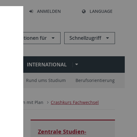
HEN
ANMELDEN
LANGUAGE
Informationen für
Schnellzugriff
N
INTERNATIONAL
nisation
Rund ums Studium
Berufsorientierung
Studieren mit Plan
Crashkurs Fachwechsel
Zentrale Studien­