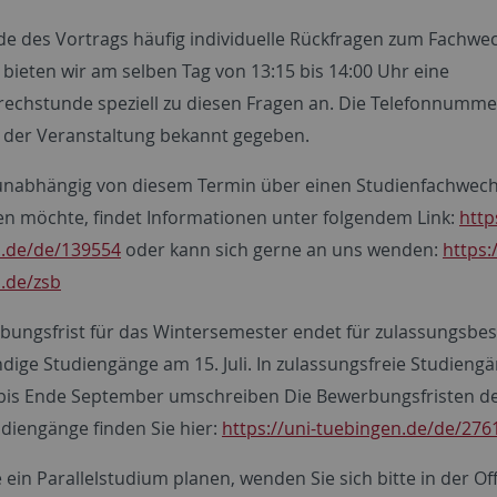
e des Vortrags häufig individuelle Rückfragen zum Fachwe
 bieten wir am selben Tag von 13:15 bis 14:00 Uhr eine
rechstunde speziell zu diesen Fragen an. Die Telefonnumm
 der Veranstaltung bekannt gegeben.
unabhängig von diesem Termin über einen Studienfachwech
en möchte, findet Informationen unter folgendem Link:
http
.de/de/139554
oder kann sich gerne an uns wenden:
https:
.de/zsb
bungsfrist für das Wintersemester endet für zulassungsbe
dige Studiengänge am 15. Juli. In zulassungsfreie Studieng
bis Ende September umschreiben Die Bewerbungsfristen d
diengänge finden Sie hier:
https://uni-tuebingen.de/de/276
e ein Parallelstudium planen, wenden Sie sich bitte in der O