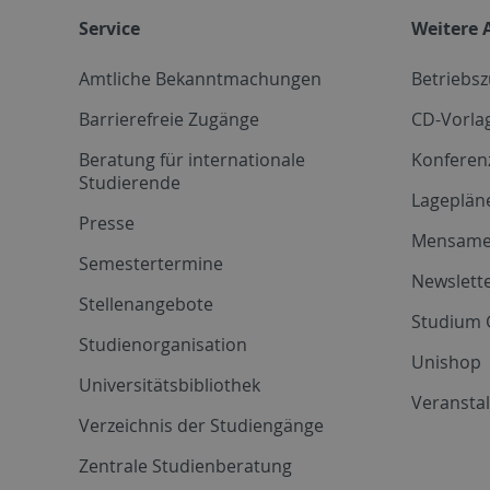
Service
Weitere 
Amtliche Bekanntmachungen
Betriebs
Barrierefreie Zugänge
CD-Vorla
Beratung für internationale
Konferen
Studierende
Lageplän
Presse
Mensam
Semestertermine
Newslette
Stellenangebote
Studium 
Studienorganisation
Unishop
Universitätsbibliothek
Veransta
Verzeichnis der Studiengänge
Zentrale Studienberatung