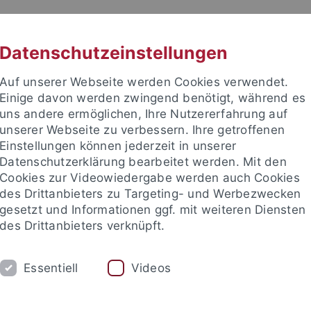
RACHE
UNI A-Z
KONTAKT
SUC
Datenschutzeinstellungen
Auf unserer Webseite werden Cookies verwendet.
Einige davon werden zwingend benötigt, während es
uns andere ermöglichen, Ihre Nutzererfahrung auf
unserer Webseite zu verbessern. Ihre getroffenen
TUDIUM
Einstellungen können jederzeit in unserer
FORSCHUNG
EINRICHTUNGE
Datenschutzerklärung bearbeitet werden. Mit den
Cookies zur Videowiedergabe werden auch Cookies
bung und Immatrikulation
Beratung und Info
Studienorga
des Drittanbieters zu Targeting- und Werbezwecken
gesetzt und Informationen ggf. mit weiteren Diensten
des Drittanbieters verknüpft.
nd Info
Zentrale Studienberatung
Angebote für Studierende
Essentiell
Videos
hkurs Fachwechsel (Vortrag)