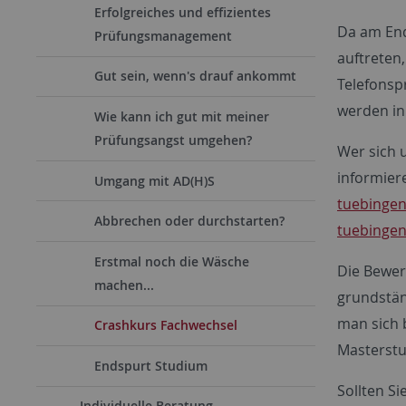
Erfolgreiches und effizientes
Da am End
Prüfungsmanagement
auftreten,
Gut sein, wenn's drauf ankommt
Telefonsp
werden in
Wie kann ich gut mit meiner
Prüfungsangst umgehen?
Wer sich 
informier
Umgang mit AD(H)S
tuebingen
Abbrechen oder durchstarten?
tuebingen
Erstmal noch die Wäsche
Die Bewer
machen...
grundstän
man sich 
Crashkurs Fachwechsel
Masterstu
Endspurt Studium
Sollten Si
Individuelle Beratung