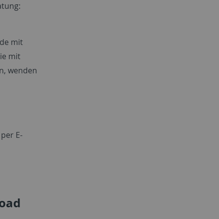
atung:
nde mit
ie mit
en, wenden
 per E-
load