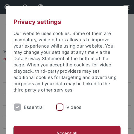
Skip
Skip
to
to
content
footer
Privacy settings
Our website uses cookies. Some of them are
mandatory, while others allow us to improve
your experience while using our website. You
You are here:
Startseite
...
may change your settings at any time via the
Data Privacy Statement at the bottom of the
Nachhaltigkeitspreis für Abschlussarbeiten
page. When you accept the cookies for video
playback, third-party providers may set
Aktuelles & Überblick zu NE
additional cookies for targeting and advertising
purposes and your data may be linked to the
Kompetenzzentrum für Nachhaltige Entwicklung
third party’s other services.
Studium / Lehre
Essential
Videos
Studium Oecologicum
Nachhaltigkeitspreis für Abschlussarbeiten
Accept all