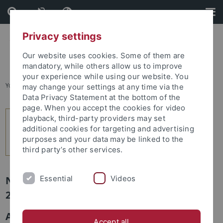
Skip
Skip
to
to
content
footer
Privacy settings
Our website uses cookies. Some of them are
mandatory, while others allow us to improve
your experience while using our website. You
You are here:
Startseite
...
2
may change your settings at any time via the
Data Privacy Statement at the bottom of the
page. When you accept the cookies for video
playback, third-party providers may set
additional cookies for targeting and advertising
purposes and your data may be linked to the
third party’s other services.
Essential
Videos
Newsletter Uni Tübingen aktuell Nr.
2/2018: Leute
Andreas Rothfuß als Kanzler der
Accept all