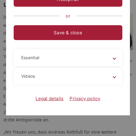
Universität Tübingen wiedergewählt
or
Dr. Andreas Rothfuß wird für
weitere acht Jahre als Kanzler
Save & close
der Universitätsleitung
angehören: Senat und
Universitätsrat der Universität
Rektor Prof. Dr. Bernd Engler,
Tübingen bestätigten im April
Essential
Kanzler Dr. Andreas Rothfuß und der
den amtierenden Kanzler im
Vorsitzende des Universitätsrats
Amt. Das Votum erfolgte
Prof. Dr. Antonio Loprieno (von links
Videos
einstimmig, ohne
nach rechts). Foto: Universität
Tübingen/Friedhelm Albrecht
Gegenstimmen und
Enthaltungen. Die neue
Legal details
Privacy policy
Amtszeit beginnt am 27. Juni 2019. Andreas Rothfuß ist seit
2003 Kanzler der Universität Tübingen und tritt damit seine
dritte Amtsperiode an.
„Wir freuen uns, dass Andreas Rothfuß für eine weitere