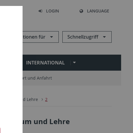
SEARCH
LOGIN
LANGUAGE
Informationen für
Schnellzugriff
N
INTERNATIONAL
Standort und Anfahrt
Studium und Lehre
2
: Studium und Lehre