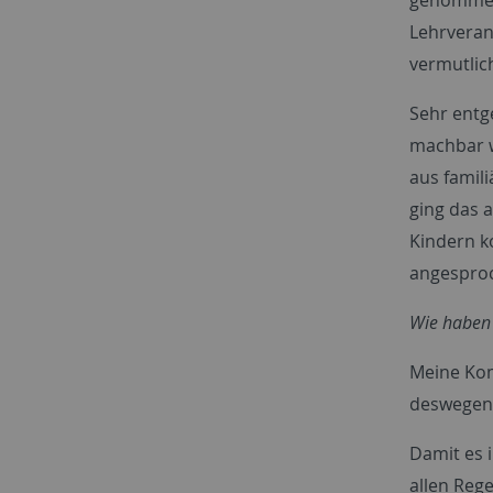
Lehrveran
vermutlic
Sehr entg
machbar w
aus famil
ging das 
Kindern k
angesproc
Wie haben 
Meine Kom
deswegen i
Damit es 
allen Reg