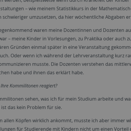
staltungen – wie meinem Statistikkurs in der Mathematisch-
h schwieriger umzusetzen, da hier wöchentliche Abgaben erf
egenkommend waren meine Dozentinnen und Dozenten auch 
ar – meine Kinder in Vorlesungen, zu Praktika oder auch 
iären Gründen einmal später in eine Veranstaltung gekomm
auch. Oder wenn ich während der Lehrveranstaltung kurz ra
ommunizieren musste. Die Dozenten verstehen das mittlerwe
hen habe und ihnen das erklärt habe.
Ihre Kommilitonen reagiert?
militonen sehen, was ich für mein Studium arbeite und was 
st das kein Problem für sie.
in allen Köpfen wirklich ankommt, musste ich aber immer wi
elungen für Studierende mit Kindern nicht um einen Vortei