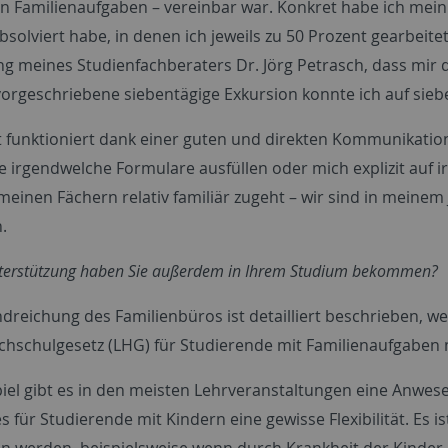
n Familienaufgaben – vereinbar war. Konkret habe ich mein
olviert habe, in denen ich jeweils zu 50 Prozent gearbeitet
ng meines Studienfachberaters Dr. Jörg Petrasch, dass mir 
vorgeschriebene siebentägige Exkursion konnte ich auf sieb
at funktioniert dank einer guten und direkten Kommunikati
e irgendwelche Formulare ausfüllen oder mich explizit auf 
 meinen Fächern relativ familiär zugeht – wir sind in meine
.
terstützung haben Sie außerdem in Ihrem Studium bekommen?
ndreichung des Familienbüros ist detailliert beschrieben, 
hschulgesetz (LHG) für Studierende mit Familienaufgaben 
iel gibt es in den meisten Lehrveranstaltungen eine Anwese
es für Studierende mit Kindern eine gewisse Flexibilität. Es is
werden, beispielsweise wenn durch Krankheit der Kinder 