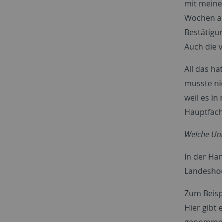
mit meine
Wochen abs
Bestätigu
Auch die 
All das h
musste ni
weil es in
Hauptfach
Welche Un
In der Ha
Landeshoc
Zum Beisp
Hier gibt 
genommen 