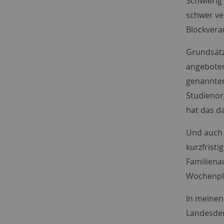
Schwierig
schwer ve
Blockvera
Grundsätz
angeboten;
genannten
Studienor
hat das d
Und auch 
kurzfrist
Familiena
Wochenpla
In meinen
Landesden