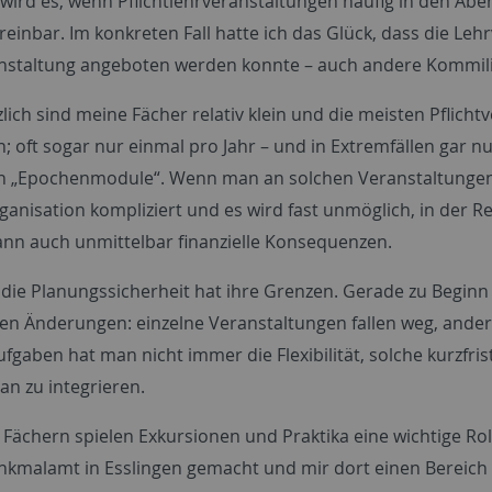
 wird es, wenn Pflichtlehrveranstaltungen häufig in den Abe
reinbar. Im konkreten Fall hatte ich das Glück, dass die Le
nstaltung angeboten werden konnte – auch andere Kommil
lich sind meine Fächer relativ klein und die meisten Pflic
 oft sogar nur einmal pro Jahr – und in Extremfällen gar nu
 „Epochenmodule“. Wenn man an solchen Veranstaltungen n
ganisation kompliziert und es wird fast unmöglich, in der R
ann auch unmittelbar finanzielle Konsequenzen.
die Planungssicherheit hat ihre Grenzen. Gerade zu Begin
igen Änderungen: einzelne Veranstaltungen fallen weg, ande
ufgaben hat man nicht immer die Flexibilität, solche kurzfr
n zu integrieren.
 Fächern spielen Exkursionen und Praktika eine wichtige Rol
kmalamt in Esslingen gemacht und mir dort einen Bereich ge