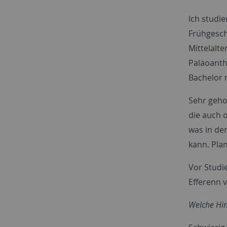
Ich studi
Frühgesch
Mittelalte
Paläoanth
Bachelor 
Sehr geho
die auch 
was in de
kann. Pla
Vor Studi
Efferenn 
Welche Hin