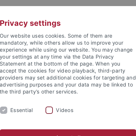
UNI A-Z
KONTAKT
Privacy settings
Our website uses cookies. Some of them are
mandatory, while others allow us to improve your
experience while using our website. You may change
your settings at any time via the Data Privacy
TUDIUM
Statement at the bottom of the page. When you
FORSCHUNG
EINRICHTUNGE
accept the cookies for video playback, third-party
providers may set additional cookies for targeting and
les und Publikationen
Campusleben
Im Dialog
Karriere
advertising purposes and your data may be linked to
the third party’s other services.
s und Publikationen
Newsletter Uni Tübingen aktuell
2018
Essential
Videos
tter Uni Tübingen aktuell Nr. 2/2018