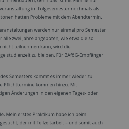
nd hineindauern, denn das ist mit Familie nur
hrveranstaltung im Folgesemester nochmals als
itonen hatten Probleme mit dem Abendtermin.
htveranstaltungen werden nur einmal pro Semester
r alle zwei Jahre angeboten, wie etwa die so
icht teilnehmen kann, wird die
egelstudienzeit zu bleiben. Für BAföG-Empfänger
n des Semesters kommt es immer wieder zu
re Pflichttermine kommen hinzu. Mit
istigen Änderungen in den eigenen Tages- oder
le. Mein erstes Praktikum habe ich beim
sucht, der mit Teilzeitarbeit – und somit auch