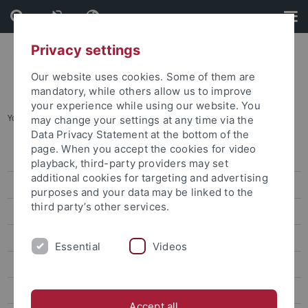
Skip
Skip
to
to
content
footer
Privacy settings
Our website uses cookies. Some of them are
mandatory, while others allow us to improve
your experience while using our website. You
You are here:
Startseite
...
Mitglieder (alphabetisch)
may change your settings at any time via the
Data Privacy Statement at the bottom of the
page. When you accept the cookies for video
Organisation
playback, third-party providers may set
additional cookies for targeting and advertising
Mitglieder (nach Teilprojekten)
purposes and your data may be linked to the
third party’s other services.
Mitglieder (alphabetisch)
Assoziierte Mitglieder
Essential
Videos
Forschungsprogramm
Forschungsprojekte
Accept all