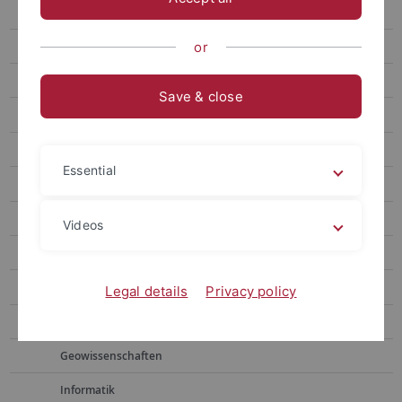
Geistes- und Kulturwissenschaften
Rechtswissenschaft / Jura
or
Theologien und Religionswissenschaften
Save & close
Wirtschafts- und Sozialwissenschaften, Sportwissenschaft
Medizin und Gesundheitswissenschaften
Essential
Naturwissenschaften und Mathematik, Psychologie
Biochemie
Videos
Bioinformatik
Biologie
Legal details
Privacy policy
Geoökologie
Geowissenschaften
Informatik