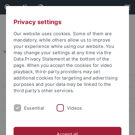
Skip
Skip
to
to
content
footer
Privacy settings
Our website uses cookies. Some of them are
mandatory, while others allow us to improve
your experience while using our website. You
You are here:
Startseite
...
Umweltnaturwissenschaften
may change your settings at any time via the
Data Privacy Statement at the bottom of the
page. When you accept the cookies for video
Studierenden-ABC
playback, third-party providers may set
additional cookies for targeting and advertising
Tübingen als Studienort
purposes and your data may be linked to the
third party’s other services.
Angebote für Studieninteressierte
Ich will studieren
Essential
Videos
Hinweise Studienwahl und Bewerbung
Schnupperstudium
Accept all