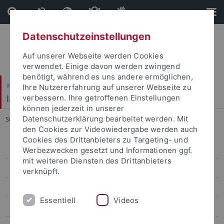
Direkt
Direkt
zum
zur
Inhalt
Fußleiste
Datenschutzeinstellungen
Auf unserer Webseite werden Cookies
verwendet. Einige davon werden zwingend
benötigt, während es uns andere ermöglichen,
Wirtschafts- und Sozialwissenschaftliche Fakultät
Ihre Nutzererfahrung auf unserer Webseite zu
Institut für Politikwissenschaft
verbessern. Ihre getroffenen Einstellungen
können jederzeit in unserer
Datenschutzerklärung bearbeitet werden. Mit
Sie sind hier:
Startseite
...
Dr. Volquart Stoy
den Cookies zur Videowiedergabe werden auch
Cookies des Drittanbieters zu Targeting- und
Mitarbeiter
Werbezwecken gesetzt und Informationen ggf.
mit weiteren Diensten des Drittanbieters
Prof. Dr. Daniel Buhr
verknüpft.
Prof. a.D. Dr. Josef Schmid
Essentiell
Videos
Prof. Dr. Udo Zolleis