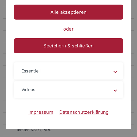
Dr. Harald Kohler
Alle akzeptieren
Stewart Gold, M.A.
Markus Trämer
oder
Doktoranden
Speichern & schließen
Ehemalige Mitarbeiter
Dr. Susanne Blancke
Essentiell
Lisa Haug, M.A.
Dr. Steffen Jenner
Videos
Dr. Achim Lang
Dr. Werner Lang
Impressum
Datenschutzerklärung
Dr. Hermann Lührs
Torsten Noack, M.A.