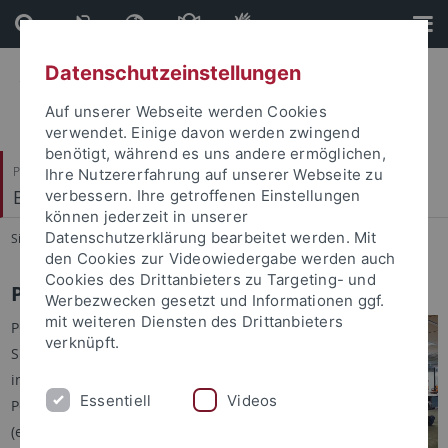
Direkt
Direkt
zum
zur
Inhalt
Fußleiste
Datenschutzeinstellungen
Auf unserer Webseite werden Cookies
verwendet. Einige davon werden zwingend
benötigt, während es uns andere ermöglichen,
Philosophische Fakultät
Ihre Nutzererfahrung auf unserer Webseite zu
Brechtbau-Bibliothek
verbessern. Ihre getroffenen Einstellungen
können jederzeit in unserer
Datenschutzerklärung bearbeitet werden. Mit
Sie sind hier:
Startseite
...
PCs & Internet
den Cookies zur Videowiedergabe werden auch
Cookies des Drittanbieters zu Targeting- und
PCs und Internet
Werbezwecken gesetzt und Informationen ggf.
mit weiteren Diensten des Drittanbieters
PCs mit Internetzugang finden
verknüpft.
Sie im Zeitschriftenleseraum
im 2. OG, sowie im Recherche-
Essentiell
Videos
Pool an der Info-Theke im 1. OG
(ein paar Geräte dort erlauben