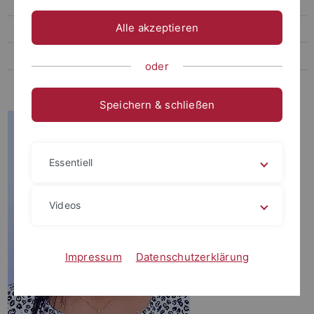
Fabienne Kreutter
Alle akzeptieren
Sharise Capriles
Juna Pozzar
oder
Apshara Rajapoopathy
Speichern & schließen
Essentiell
Videos
Impressum
Datenschutzerklärung