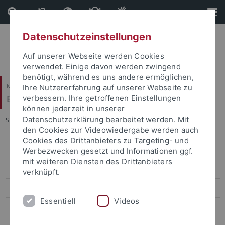
Direkt
Direkt
zum
zur
Inhalt
Fußleiste
Datenschutzeinstellungen
Auf unserer Webseite werden Cookies
verwendet. Einige davon werden zwingend
benötigt, während es uns andere ermöglichen,
Mathematisch-Naturwissenschaftliche Fakultät
Ihre Nutzererfahrung auf unserer Webseite zu
Bodenmikrobielle Interaktionen
verbessern. Ihre getroffenen Einstellungen
können jederzeit in unserer
Datenschutzerklärung bearbeitet werden. Mit
Sie sind hier:
Startseite
...
Apshara Rajapoopathy
den Cookies zur Videowiedergabe werden auch
Cookies des Drittanbieters zu Targeting- und
Kyle Mason-Jones
Werbezwecken gesetzt und Informationen ggf.
mit weiteren Diensten des Drittanbieters
Mahnoor Malik
verknüpft.
Dechang Ji
Essentiell
Videos
Shuo Wang