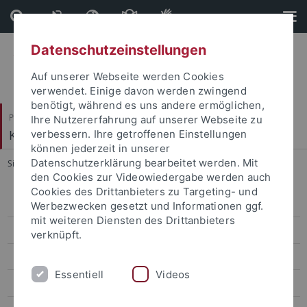
Direkt
Direkt
zum
zur
Inhalt
Fußleiste
Datenschutzeinstellungen
Auf unserer Webseite werden Cookies
verwendet. Einige davon werden zwingend
benötigt, während es uns andere ermöglichen,
Philosophische Fakultät
Ihre Nutzererfahrung auf unserer Webseite zu
Kunsthistorisches Institut
verbessern. Ihre getroffenen Einstellungen
können jederzeit in unserer
Datenschutzerklärung bearbeitet werden. Mit
Sie sind hier:
Startseite
...
Prof. Dr. Ernst Seidl
den Cookies zur Videowiedergabe werden auch
Cookies des Drittanbieters zu Targeting- und
Prof. Dr. Megan R. Luke
Werbezwecken gesetzt und Informationen ggf.
mit weiteren Diensten des Drittanbieters
Prof. Dr. Anna Pawlak
verknüpft.
Prof. Dr. Ernst Seidl
Essentiell
Videos
Prof. Dr. Andrea Worm