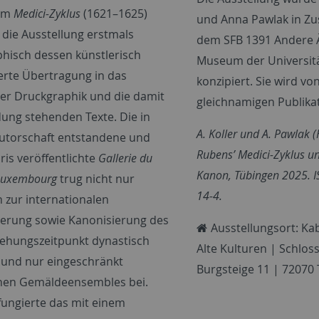
em
Medici-Zyklus
(1621–1625)
und Anna Pawlak in Z
 die Ausstellung erstmals
dem SFB 1391 Andere 
isch dessen künstlerisch
Museum der Universit
erte Übertragung in das
konzipiert. Sie wird vo
r Druckgraphik und die damit
gleichnamigen Publikat
dung stehenden Texte. Die in
A. Koller und A. Pawlak (
Autorschaft entstandene und
Rubens’ Medici-Zyklus u
ris veröffentlichte
Gallerie du
Kanon, Tübingen 2025. 
 Luxembourg
trug nicht nur
14-4.
h zur internationalen
ierung sowie Kanonisierung des
Ausstellungsort: Ka
ehungszeitpunkt dynastisch
Alte Kulturen | Schlo
 und nur eingeschränkt
Burgsteige 11 | 72070
hen Gemäldeensembles bei.
fungierte das mit einem