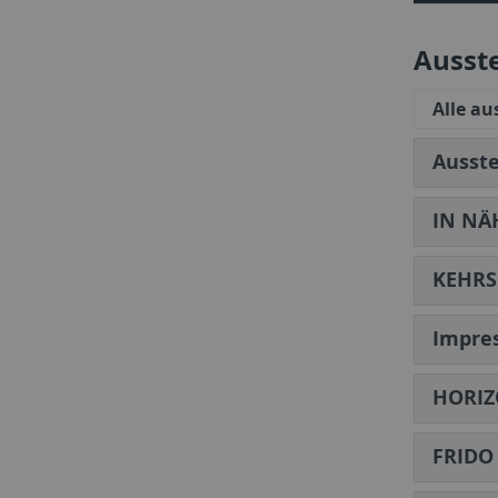
Ausst
Alle a
Ausst
IN NÄH
KEHRS
Impres
HORIZ
FRIDO 