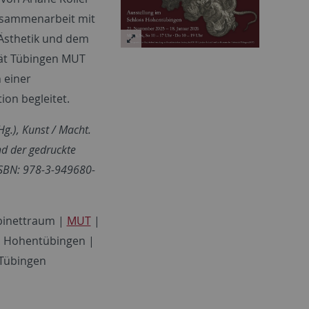
usammenarbeit mit
Ästhetik und dem
ät Tübingen MUT
n einer
ion begleitet.
Hg.), Kunst / Macht.
nd der gedruckte
ISBN: 978-3-949680-
binettraum |
MUT
|
ss Hohentübingen |
 Tübingen