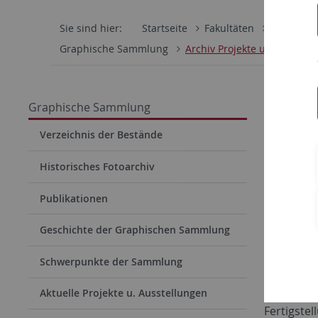
Sie sind hier:
Startseite
Fakultäten
Philosoph
Graphische Sammlung
Archiv Projekte u. Ausstell
Graphische Sammlung
Arch
Verzeichnis der Bestände
Historisches Fotoarchiv
Kunst
Publikationen
Kano
21. No
Geschichte der Graphischen Sammlung
Februa
Schwerpunkte der Sammlung
Anlässlic
Aktuelle Projekte u. Ausstellungen
Fertigstel