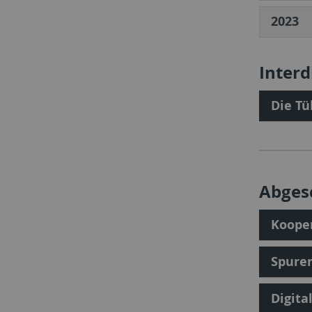
2023
Interd
Die T
Abges
Kooper
Spuren
Digita