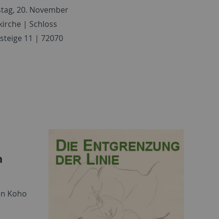
stag, 20. November
kirche | Schloss
teige 11 | 72070
n
on Koho