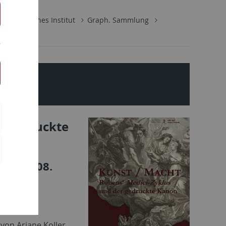
sthistorisches Institut
Graph. Sammlung
r gedruckte
rt bis 08.
ikation
von Ariane Koller