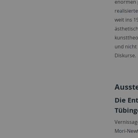
enormen p
realisiert
weit ins 1
ästhetisch
kunsttheo
und nicht 
Diskurse.
Ausst
Die En
Tübing
Vernissag
Mori-New