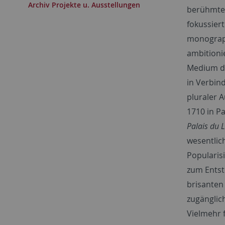
Archiv Projekte u. Ausstellungen
berühmt
fokussiert
monograph
ambitioni
Medium de
in Verbin
pluraler 
1710 in Pa
Palais du
wesentlic
Popularis
zum Entst
brisanten
zugänglic
Vielmehr 