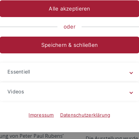
Alle akzeptieren
ische Fakultät
...
Altertums- und Kunstwissenschaften
Kun
ungen
oder
Speichern & schließen
iv Projekte und Ausstellungen
Essentiell
/Macht. Rubens' Medici-Zyklus und de
n
Videos
vember 2025 bis 18. Januar 2026 (verlänge
r)
Impressum
Datenschutzerklärung
Ausstellung und Publ
h des 400jährigen Jubiläums der
lung von Peter Paul Rubens’
Die Ausstellung wurde 