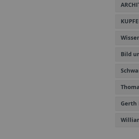
ARCHI
KUPFE
Wissen
Bild u
Schwar
Thomas
Gerth 
Willia